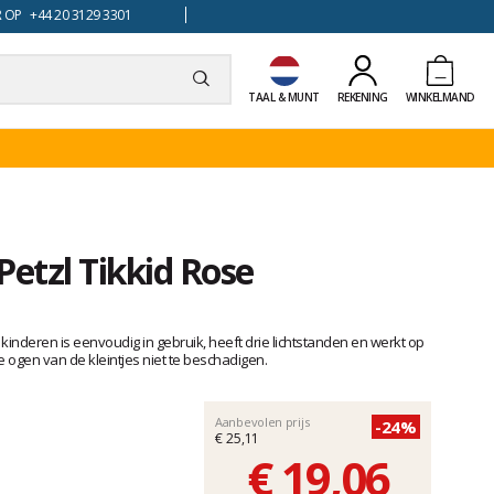
 OP +44 20 3129 3301
TAAL & MUNT
REKENING
WINKELMAND
etzl Tikkid Rose
kinderen is eenvoudig in gebruik, heeft drie lichtstanden en werkt op
 de ogen van de kleintjes niet te beschadigen.
Aanbevolen prijs
-24%
€ 25,11
€ 19,06