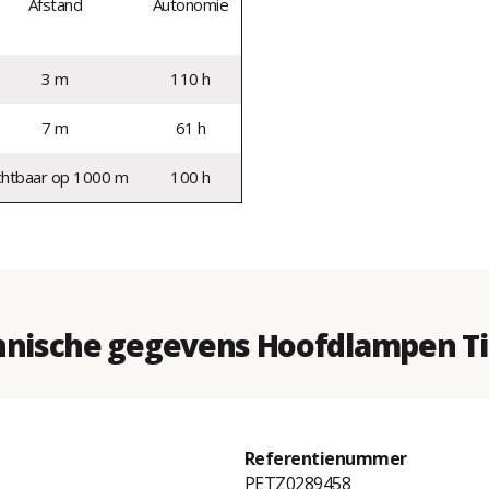
Afstand
Autonomie
3 m
110 h
7 m
61 h
chtbaar op 1000 m
100 h
hnische gegevens Hoofdlampen Ti
Referentienummer
PETZ0289458