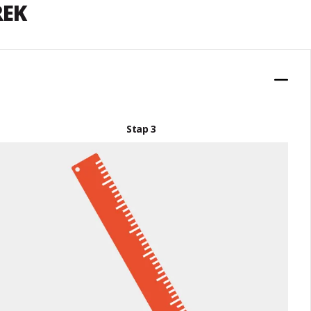
REK
Stap 3