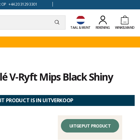
 OP +44 20 3129 3301
TAAL & MUNT
REKENING
WINKELMAND
lé V-Ryft Mips Black Shiny
IT PRODUCT IS IN UITVERKOOP
UITGEPUT PRODUCT