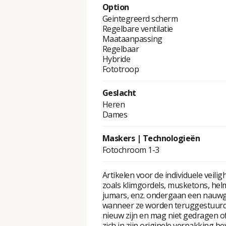
Option
Geintegreerd scherm
Regelbare ventilatie
Maataanpassing
Regelbaar
Hybride
Fototroop
Geslacht
Heren
Dames
Maskers | Technologieën
Fotochroom 1-3
Artikelen voor de individuele veilig
zoals klimgordels, musketons, hel
jumars, enz. ondergaan een nauw
wanneer ze worden teruggestuurd
nieuw zijn en mag niet gedragen of
zich in zijn originele verpakking b