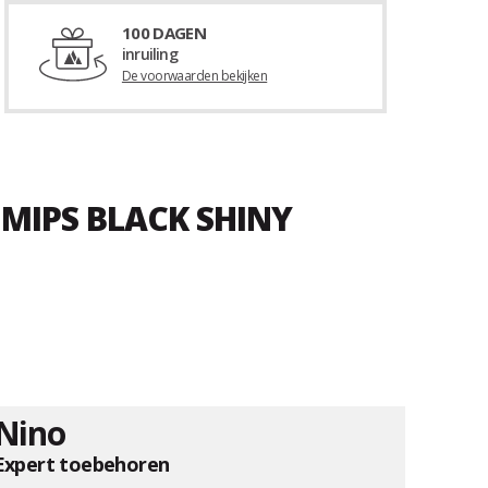
100 DAGEN
inruiling
De voorwaarden bekijken
 MIPS BLACK SHINY
Nino
Expert toebehoren