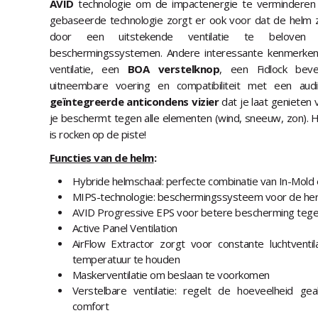
AVID
technologie om de impactenergie te verminderen 
gebaseerde technologie zorgt er ook voor dat de helm 
door een uitstekende ventilatie te beloven 
beschermingssystemen. Andere interessante kenmerken 
ventilatie, een
BOA verstelknop
, een Fidlock bev
uitneembare voering en compatibiliteit met een aud
geïntegreerde anticondens vizier
dat je laat genieten v
je beschermt tegen alle elementen (wind, sneeuw, zon). H
is rocken op de piste!
Functies van de helm
:
Hybride helmschaal: perfecte combinatie van In-Mold
MIPS-technologie: beschermingssysteem voor de he
AVID Progressive EPS voor betere bescherming tege
Active Panel Ventilation
AirFlow Extractor zorgt voor constante luchtvent
temperatuur te houden
Maskerventilatie om beslaan te voorkomen
Verstelbare ventilatie: regelt de hoeveelheid ge
comfort