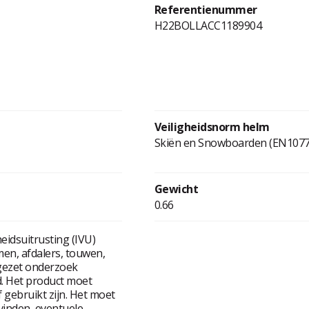
Referentienummer
H22BOLLACC1189904
Veiligheidsnorm helm
Skiën en Snowboarden (EN1077
Gewicht
0.66
heidsuitrusting (IVU)
men, afdalers, touwen,
gezet onderzoek
. Het product moet
 gebruikt zijn. Het moet
evinden, eventuele