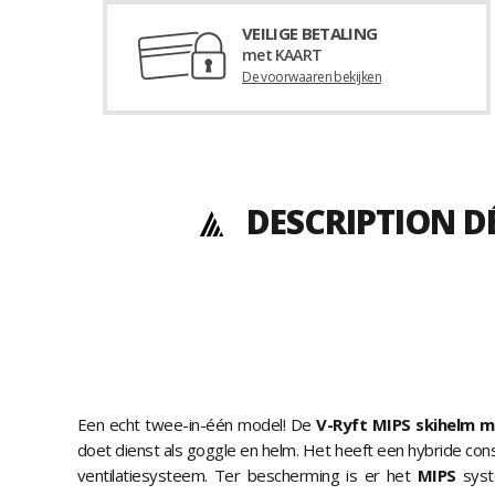
VEILIGE BETALING
met KAART
De voorwaaren bekijken
DESCRIPTION D
Een echt twee-in-één model! De
V-Ryft MIPS skihelm m
doet dienst als goggle en helm. Het heeft een hybride co
ventilatiesysteem. Ter bescherming is er het
MIPS
syst