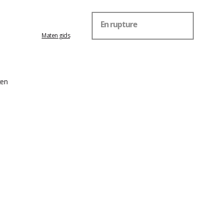
En rupture
Maten gids
zen