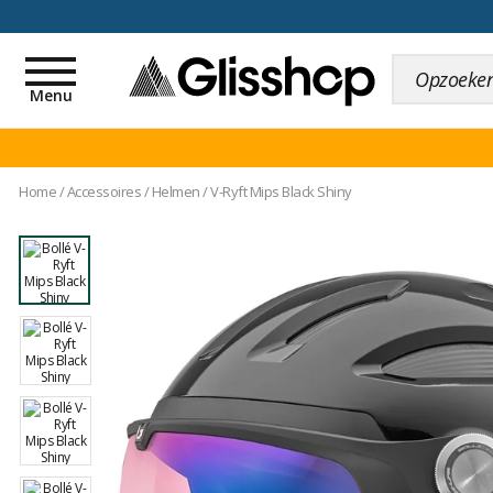
voor een 100 dagen inr
Toggle
navigation
Menu
Home
/
Accessoires
/
Helmen
/
V-Ryft Mips Black Shiny