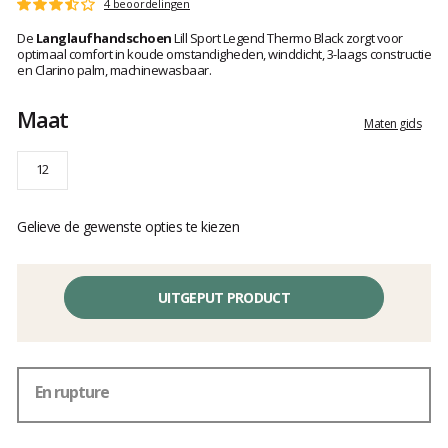
Het
4 beoordelingen
Score
oordeel
:
De
Langlaufhandschoen
Lill Sport Legend Thermo Black zorgt voor
van
3.5
optimaal comfort in koude omstandigheden, winddicht, 3-laags constructie
klanten
op
en Clarino palm, machinewasbaar.
5
Maat
Maten gids
12
Gelieve de gewenste opties te kiezen
UITGEPUT PRODUCT
En rupture