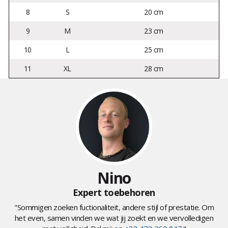
8
S
20 cm
9
M
23 cm
10
L
25 cm
11
XL
28 cm
Nino
Expert toebehoren
"Sommigen zoeken fuctionaliteit, andere stijl of prestatie. Om
het even, samen vinden we wat jij zoekt en we vervolledigen