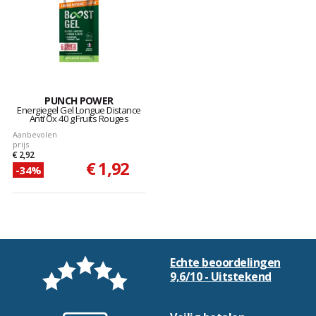
PUNCH POWER
Energiegel Gel Longue Distance
Anti'Ox 40 g Fruits Rouges
Aanbevolen
prijs
€ 2,92
€ 1,92
-34%
Echte beoordelingen
9,6/10 - Uitstekend