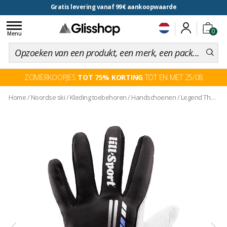
Gratis levering vanaf 99€ aankoopwaarde
voor een 100 dagen inruiling
Toggle
0
navigation
Menu
ZOMERKOOPJES
TOT 75% KORTING
TOT EN MET 25/08
Home
/
Noordse ski
/
Kleding toebehoren
/
Handschoenen
/
Legend Thermo Black