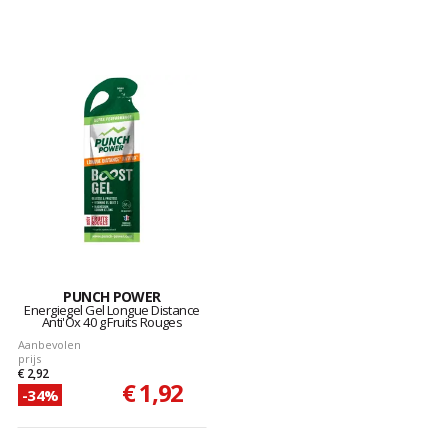
PUNCH POWER
Energiegel Gel Longue Distance
Anti'Ox 40 g Fruits Rouges
Aanbevolen
prijs
€ 2,92
€ 1,92
-34%