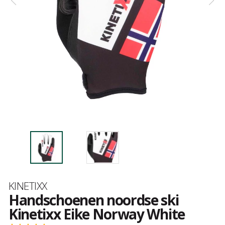
Merk
KINETIXX
Handschoenen noordse ski
Kinetixx Eike Norway White