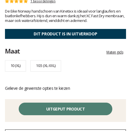
Het
1 beoordelingen
Score
oordeel
:
De Eike Norway handschoen van Kinetixx is ideaal voor langlaufers en
van
5
biatlonliefhebbers. Hij is dun en warm dankzij het XC Fast Dry membraan,
klanten
op
maar ook waterafstotend, winddicht en ademend.
5
DIT PRODUCT IS IN UITVERKOOP
Maat
Maten gids
10 (XL)
10.5 (XL-XXL)
Gelieve de gewenste opties te kiezen
UITGEPUT PRODUCT