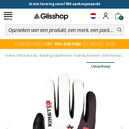
Gratis levering vanaf 99€ aankoopwaarde
voor een 100 dagen inruiling
Toggle
0
navigation
Menu
ZOMERKOOPJES
TOT 75% KORTING
TOT EN MET 25/08
Home
/
Noordse ski
/
Kleding toebehoren
/
Handschoenen
/
Eike Norway White
Uitverkoop