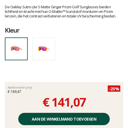
Het
oordeel
De Oakley Sutro Lite S Matte Ginger Prizm Golf Sunglasses bieden
van
lichtheid en kracht met hun O-Matter™ kunststof monturen en Prizm
lenzen, die het contrast verbeteren en totale UV bescherming bieden.
klanten
Kleur
Aanbevolen prijs
-25%
€ 189,47
€ 141,07
Éénheidsprijs,
zonder
AAN DE WINKELMAND TOEVOEGEN
kosten