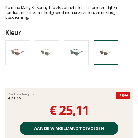
Het
oordeel
Komono Matty Xs Sunny Triplets zonnebrillen combineren stijl en
van
functionaliteit met hun lichtgewicht monturen en lenzen met hoge
bescherming.
klanten
Kleur
Aanbevolen prijs
-28%
€ 35,19
€ 25,11
Éénheidsprijs,
zonder
AAN DE WINKELMAND TOEVOEGEN
kosten