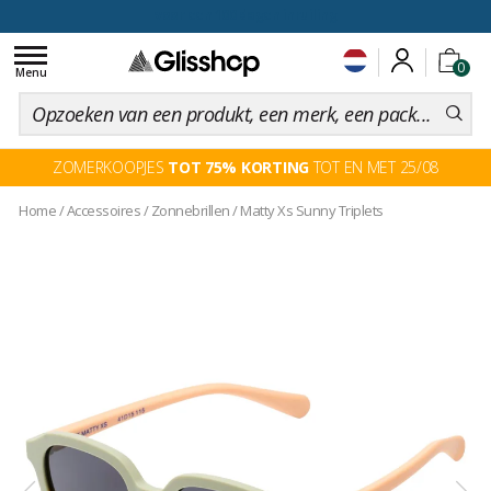
voor een 100 dagen inruiling
Toggle
0
navigation
Menu
ZOMERKOOPJES
TOT 75% KORTING
TOT EN MET 25/08
Home
/
Accessoires
/
Zonnebrillen
/
Matty Xs Sunny Triplets