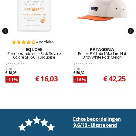
4 oordelen
EQ LOVE
PATAGONIA
Zonnebrandcrème Stick Solaire
Petten P-6 Label Maclure Hat
Coloré SPF50+ Turquoise
Birch White Rock Melon
Aanbevolen
Aanbevolen
prijs
prijs
€ 18,05
€ 50,32
€ 16,03
€ 42,25
-11%
-16%
Echte beoordelingen
9,6/10 - Uitstekend