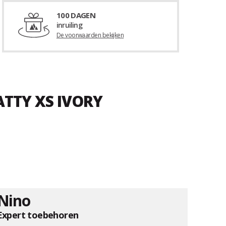
100 DAGEN
inruiling
De voorwaarden bekijken
ATTY XS IVORY
Nino
Expert toebehoren