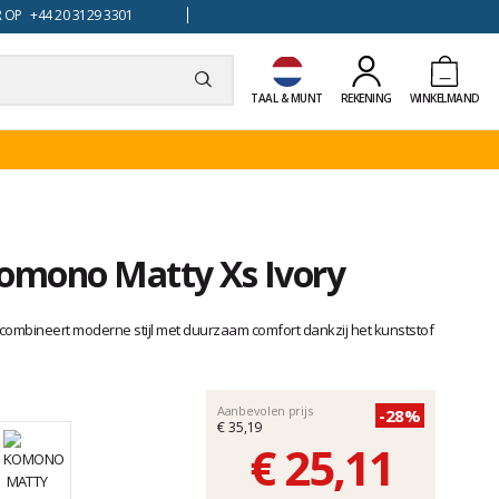
 OP +44 20 3129 3301
TAAL & MUNT
REKENING
WINKELMAND
Komono Matty Xs Ivory
combineert moderne stijl met duurzaam comfort dankzij het kunststof
Aanbevolen prijs
-28%
€ 35,19
€ 25,11