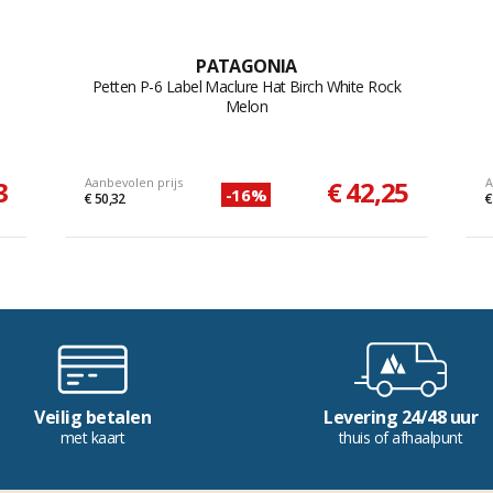
PATAGONIA
Petten P-6 Label Maclure Hat Birch White Rock
Melon
3
Aanbevolen prijs
€ 42,25
A
-16%
€ 50,32
€
Veilig betalen
Levering 24/48 uur
met kaart
thuis of afhaalpunt