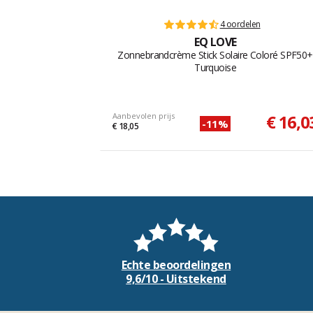
4 oordelen
EQ LOVE
Zonnebrandcrème Stick Solaire Coloré SPF50+
Turquoise
Aanbevolen prijs
€ 16,0
-11%
€ 18,05
Echte beoordelingen
9,6/10 - Uitstekend