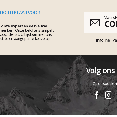
VOOR U KLAAR VOOR
Via ons 
CO
n onze experten de nieuwe
 merken.
Onze belofte is simpel :
koop-dienst, U bijstaan met ons
uiste en aangepaste keuze bij
Infoline
va
Volg ons
Op de sociale 