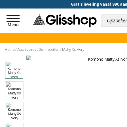
Gratis levering vanaf 99€ a
voor een 100 dagen inr
Toggle
navigation
Menu
Home
/
Accessoires
/
Zonnebrillen
/
Matty Xs Ivory