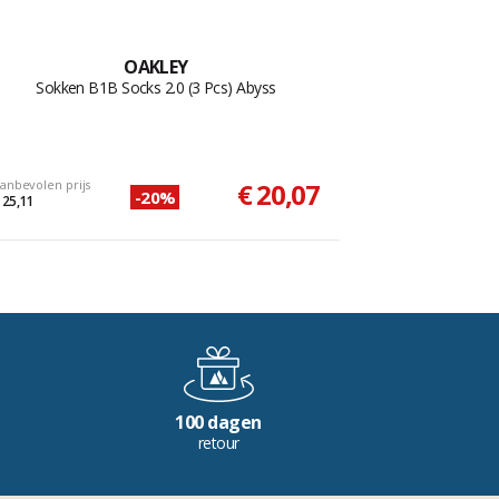
OAKLEY
Sokken B1B Socks 2.0 (3 Pcs) Abyss
anbevolen prijs
€ 20,07
-20%
 25,11
100 dagen
retour