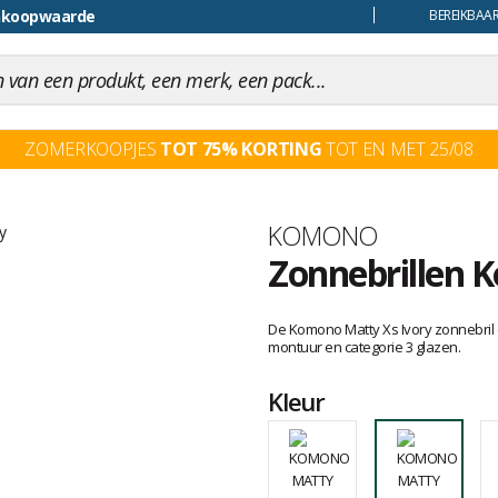
ankoopwaarde
uiling
BEREIKBAAR
ZOMERKOOPJES
TOT 75% KORTING
TOT EN MET 25/08
Merk
KOMONO
Zonnebrillen 
Het
oordeel
De Komono Matty Xs Ivory zonnebril 
van
montuur en categorie 3 glazen.
klanten
Kleur