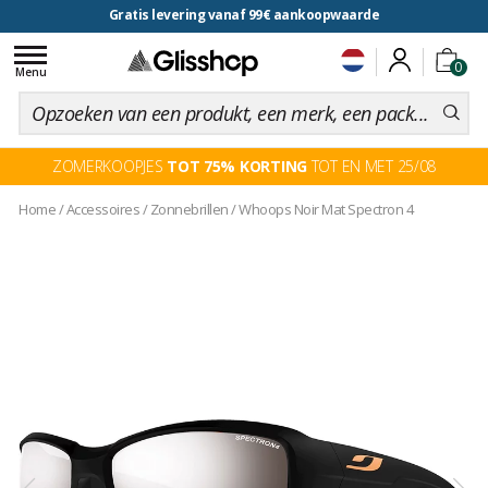
Gratis levering vanaf 99€ aankoopwaarde
voor een 100 dagen inruiling
Toggle
0
navigation
Menu
ZOMERKOOPJES
TOT 75% KORTING
TOT EN MET 25/08
Home
/
Accessoires
/
Zonnebrillen
/
Whoops Noir Mat Spectron 4