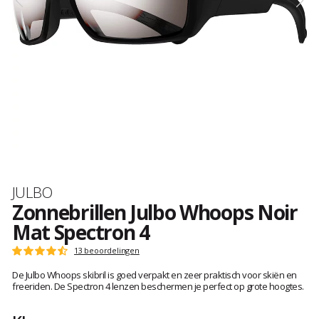
Merk
JULBO
Zonnebrillen Julbo Whoops Noir
Mat Spectron 4
Het
13 beoordelingen
Score
oordeel
:
De Julbo Whoops skibril is goed verpakt en zeer praktisch voor skiën en
van
4.3
freeriden. De Spectron 4 lenzen beschermen je perfect op grote hoogtes.
klanten
op
5