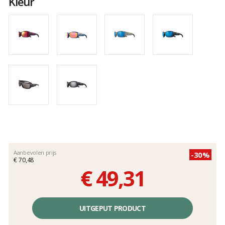
Kleur
Aanbevolen prijs
-30%
€ 70,48
€ 49,31
Éénheidsprijs,
zonder
UITGEPUT PRODUCT
kosten