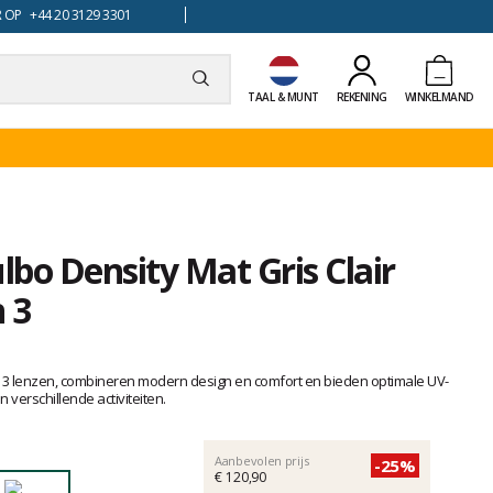
 OP +44 20 3129 3301
TAAL & MUNT
REKENING
WINKELMAND
lbo Density Mat Gris Clair
 3
n 3 lenzen, combineren modern design en comfort en bieden optimale UV-
erschillende activiteiten.
Aanbevolen prijs
-25%
€ 120,90