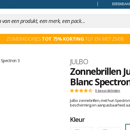
uiling
BEREIKBAAR
ZOMERKOOPJES
TOT 75% KORTING
TOT EN MET 25/08
Merk
JULBO
Zonnebrillen Ju
Blanc Spectron
Het
9 beoordelingen
Score
oordeel
:
Julbo zonnebrillen, met hun Spectro
van
4.8
bescherming en aanpasbaarheid aan v
klanten
op
5
Kleur