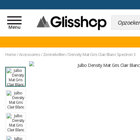
voor een 100 dagen inr
Toggle
navigation
Menu
Home
/
Accessoires
/
Zonnebrillen
/
Density Mat Gris Clair Blanc Spectron 3