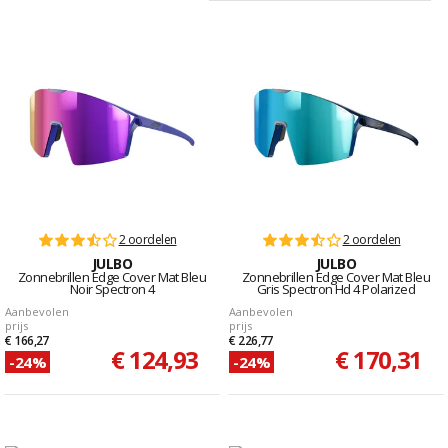
2 oordelen
2 oordelen
JULBO
JULBO
Zonnebrillen Edge Cover Mat Bleu
Zonnebrillen Edge Cover Mat Bleu
Noir Spectron 4
Gris Spectron Hd 4 Polarized
Aanbevolen
Aanbevolen
prijs
prijs
€ 166,27
€ 226,77
€ 124,93
€ 170,31
-24%
-24%