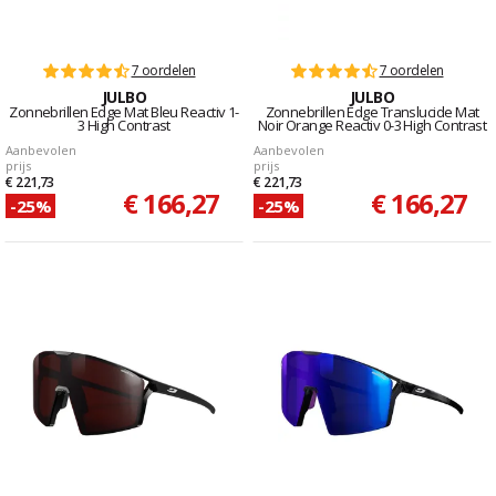
7 oordelen
7 oordelen
JULBO
JULBO
Zonnebrillen Edge Mat Bleu Reactiv 1-
Zonnebrillen Edge Translucide Mat
3 High Contrast
Noir Orange Reactiv 0-3 High Contrast
Aanbevolen
Aanbevolen
prijs
prijs
€ 221,73
€ 221,73
€ 166,27
€ 166,27
-25%
-25%