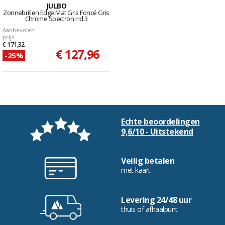
JULBO
Zonnebrillen Edge Mat Gris Foncé Gris
Chrome Spectron Hd 3
Aanbevolen
prijs
€ 171,32
€ 127,96
-25%
Echte beoordelingen
9,6/10 - Uitstekend
Veilig betalen
met kaart
Levering 24/48 uur
thuis of afhaalpunt