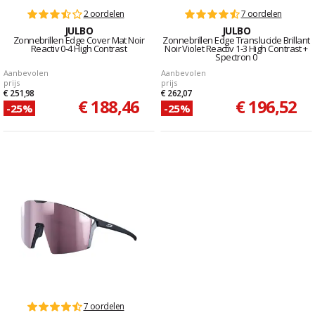
2 oordelen
7 oordelen
JULBO
JULBO
Zonnebrillen Edge Cover Mat Noir
Zonnebrillen Edge Translucide Brillant
Reactiv 0-4 High Contrast
Noir Violet Reactiv 1-3 High Contrast +
Spectron 0
Aanbevolen
Aanbevolen
prijs
prijs
€ 251,98
€ 262,07
€ 188,46
€ 196,52
-25%
-25%
7 oordelen