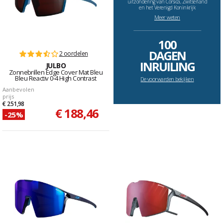
uitzondering van Corsica, Zwitserland
en het Verenigd Koninkrijk
Meer weten
--------------------------------------------------------------------
100
DAGEN
2 oordelen
INRUILING
JULBO
Zonnebrillen Edge Cover Mat Bleu
Bleu Reactiv 0-4 High Contrast
De voorwarden bekijken
Aanbevolen
prijs
€ 251,98
€ 188,46
-25%