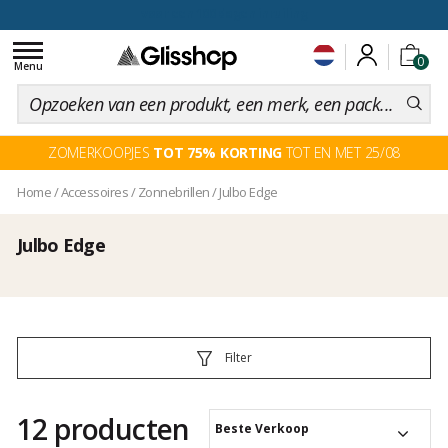
voor een 100 dagen inruiling
Toggle
0
navigation
Menu
ZOMERKOOPJES
TOT 75% KORTING
TOT EN MET 25/08
Home
/
Accessoires
/
Zonnebrillen
/
Julbo Edge
Julbo Edge
Filter
12 producten
Beste Verkoop