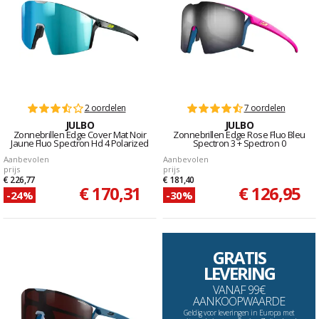
2 oordelen
7 oordelen
JULBO
JULBO
Zonnebrillen Edge Cover Mat Noir
Zonnebrillen Edge Rose Fluo Bleu
Jaune Fluo Spectron Hd 4 Polarized
Spectron 3 + Spectron 0
Aanbevolen
Aanbevolen
prijs
prijs
€ 226,77
€ 181,40
€ 170,31
€ 126,95
-24%
-30%
GRATIS
LEVERING
VANAF 99€
AANKOOPWAARDE
Geldig voor leveringen in Europa met