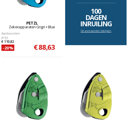
--------------------------------------------------------------------
100
DAGEN
INRUILING
PETZL
Zekerapparaten Grigri + Blue
De voorwarden bekijken
Aanbevolen
prijs
€ 110,82
€ 88,63
-20%