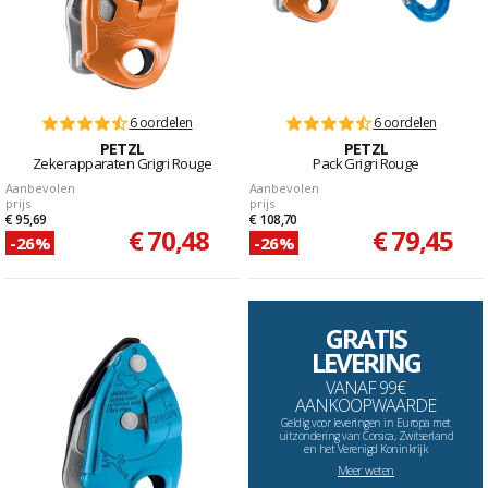
6 oordelen
6 oordelen
PETZL
PETZL
Zekerapparaten Grigri Rouge
Pack Grigri Rouge
Aanbevolen
Aanbevolen
prijs
prijs
€ 95,69
€ 108,70
€ 70,48
€ 79,45
-26%
-26%
GRATIS
LEVERING
VANAF 99€
AANKOOPWAARDE
Geldig voor leveringen in Europa met
uitzondering van Corsica, Zwitserland
en het Verenigd Koninkrijk
Meer weten