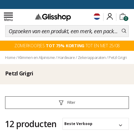
voor een 100 dagen inruiling
Toggle
0
navigation
Menu
ZOMERKOOPJES
TOT 75% KORTING
TOT EN MET 25/08
Home
/
Klimmen en Alpinisme
/
Hardware
/
Zekerapparaten
/
Petzl Grigri
Petzl Grigri
Filter
12 producten
Beste Verkoop