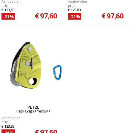
Aanbevolen
Aanbevolen
prijs
prijs
€ 123,83
€ 123,83
€ 97,60
€ 97,60
-21%
-21%
PETZL
Pack Grigri + Yellow +
Aanbevolen
prijs
€ 123,83
€ 97,60
-21%