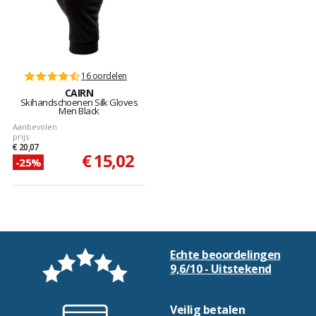
16 oordelen
CAIRN
Skihandschoenen Silk Gloves
Men Black
Aanbevolen
prijs
€ 20,07
€ 15,02
-25%
Echte beoordelingen
9,6/10 - Uitstekend
Veilig betalen