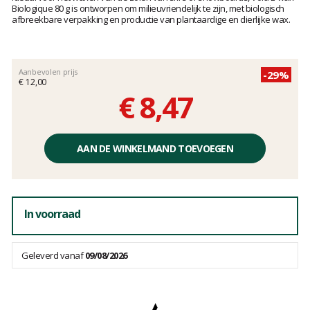
van
Biologique 80 g is ontworpen om milieuvriendelijk te zijn, met biologisch
afbreekbare verpakking en productie van plantaardige en dierlijke wax.
klanten
Aanbevolen prijs
-29%
€ 12,00
€ 8,47
Éénheidsprijs,
zonder
AAN DE WINKELMAND TOEVOEGEN
kosten
In voorraad
Geleverd vanaf
09/08/2026