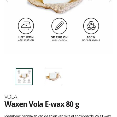
Merk
VOLA
Waxen Vola E-wax 80 g
Het
oordeel
Ideaal voor het waxen van de zolen van ski's of snowboards, Vola E-wax