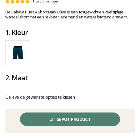
Het
1 beoordelingen
Score
oordeel
:
De Salewa Puez 4 Short Dark Olive is een lichtgewicht en veelzijdige
van
5
wandel short met een rekbaar, ademend en waterafstotend ontwerp.
klanten
op
5
1.
Kleur
2.
Maat
Gelieve de gewenste opties te kiezen
UITGEPUT PRODUCT