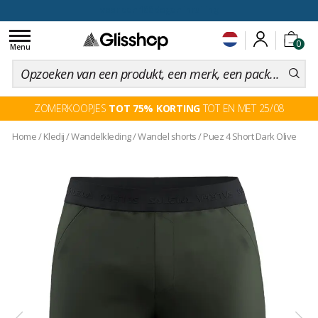
voor een 100 dagen inruiling
Toggle
0
navigation
Menu
ZOMERKOOPJES
TOT 75% KORTING
TOT EN MET 25/08
Home
/
Kledij
/
Wandelkleding
/
Wandel shorts
/
Puez 4 Short Dark Olive