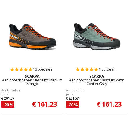
13 oordelen
1 oordelen
SCARPA
SCARPA
Aanloopschoenen Mescalito Titanium
Aanloopschoenen Mescalito Wmn
Mango
Conifer Gray
Aanbevolen
Aanbevolen
prijs
prijs
€ 201,57
€ 201,57
€ 161,23
€ 161,23
-20%
-20%