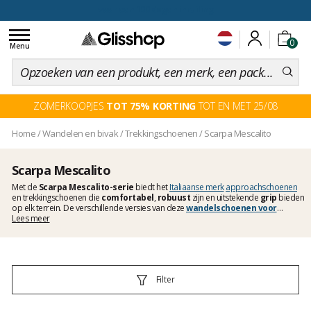
voor een 100 dagen inruiling
Toggle
0
navigation
Menu
ZOMERKOOPJES
TOT 75% KORTING
TOT EN MET 25/08
Home
/
Wandelen en bivak
/
Trekkingschoenen
/
Scarpa Mescalito
Scarpa Mescalito
Met de
Scarpa Mescalito-serie
biedt het
Italiaanse merk
approachschoenen
en trekkingschoenen die
comfortabel
,
robuust
zijn en uitstekende
grip
bieden
op elk terrein. De verschillende versies van deze
wandelschoenen voor
dames
Lees meer
en
herenmodellen
zijn uitgerust met Vibram Megagrip- of Ecostep-Evo-
zolen die voor uitstekende grip op alle ondergronden zorgen. Een Climbing Zone
aan de voorkant maakt het mogelijk om de steilste
rotsachtige paden
te
beklimmen. Dankzij het ActivFit-systeem van Scarpa geniet je van ongeëvenaard
comfort
om de paden zonder beperkingen te verkennen.
Filter