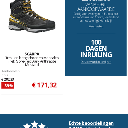
VANAF 99€
AANKOOPWAARDE
Geldig voor leveringen in Europa met
uitzondering van Corsica, Zwitserland
en het Verenigd Koninkrijk
Meer weten
--------------------------------------------------------------------
100
DAGEN
INRUILING
SCARPA
Trek- en bergschoenen Mescalito
Trek Gore-Tex Dark Anthracite
De voorwarden bekijken
Mustard
Aanbevolen
prijs
€ 282,23
€ 171,32
-39%
Echte beoordelingen