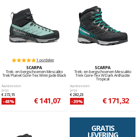
1 oordelen
SCARPA
SCARPA
Trek- en bergschoenen Mescalito
Trek- en bergschoenen Mescalito
Trek Planet Gore-Tex Wmn Jade Black
Trek Gore-Tex W Dark Anthacite
Tropical
Aanbevolen
Aanbevolen
prijs
prijs
€ 272,15
€ 282,23
€ 141,07
€ 171,32
-48%
-39%
GRATIS
LEVERING