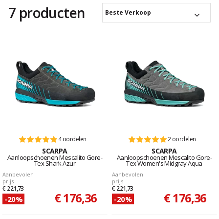
7 producten
Beste Verkoop
4 oordelen
2 oordelen
SCARPA
SCARPA
Aanloopschoenen Mescalito Gore-
Aanloopschoenen Mescalito Gore-
Tex Shark Azur
Tex Women's Midgray Aqua
Aanbevolen
Aanbevolen
prijs
prijs
€ 221,73
€ 221,73
€ 176,36
€ 176,36
-20%
-20%