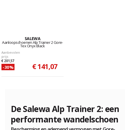
SALEWA
Aanloopschoenen Alp Trainer 2 Gore-
Tex Onyx Black
Aanbevolen
prijs
€ 201,57
€ 141,07
-30%
De Salewa Alp Trainer 2: een
performante wandelschoen
Bescherming en ademend vermogen met Gore-