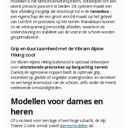
modellen is het klimschoenvetersysteem, ontworpen om een
uiterst precieze pasvorm te bieden. Dit systeem maakt een
fijne afstelling mogelijk die doorloopt tot in de
tenenbox
–
een eigenschap die een groot verschil maakt op het gebied
van comfort en prestaties op het terrein. Wandelaars kunnen
zo de veterspanning persoonlijk afstellen, waardoor de
ondersteuning en stabiliteit van de voet in de schoen worden
geoptimaliseerd.
Grip en duurzaamheid met de Vibram Alpine
Hiking-zool
De Vibram Alpine Hiking-buitenzool is speciaal ontworpen
voor
uitstekende prestaties op bergachtig terrein
.
Dankzij de agressieve noppen biedt ze optimale grip,
essentieel op gladde of ongelijke ondergronden, en verzekert
ze een lange levensduur van de schoen, zelfs onder de meest
veeleisende omstandigheden.
Modellen voor dames en
heren
Of u nu kiest voor een lage of een hoge schacht, de Alp
Trainer 2-serie omvat zowel
damesmodellen
als