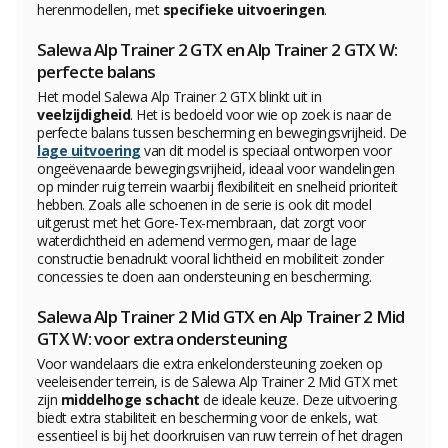
herenmodellen, met
specifieke uitvoeringen
.
Salewa Alp Trainer 2 GTX en Alp Trainer 2 GTX W:
perfecte balans
Het model Salewa Alp Trainer 2 GTX blinkt uit in
veelzijdigheid
. Het is bedoeld voor wie op zoek is naar de
perfecte balans tussen bescherming en bewegingsvrijheid. De
lage uitvoering
van dit model is speciaal ontworpen voor
ongeëvenaarde bewegingsvrijheid, ideaal voor wandelingen
op minder ruig terrein waarbij flexibiliteit en snelheid prioriteit
hebben. Zoals alle schoenen in de serie is ook dit model
uitgerust met het Gore-Tex-membraan, dat zorgt voor
waterdichtheid en ademend vermogen, maar de lage
constructie benadrukt vooral lichtheid en mobiliteit zonder
concessies te doen aan ondersteuning en bescherming.
Salewa Alp Trainer 2 Mid GTX en Alp Trainer 2 Mid
GTX W: voor extra ondersteuning
Voor wandelaars die extra enkelondersteuning zoeken op
veeleisender terrein, is de Salewa Alp Trainer 2 Mid GTX met
zijn
middelhoge schacht
de ideale keuze. Deze uitvoering
biedt extra stabiliteit en bescherming voor de enkels, wat
essentieel is bij het doorkruisen van ruw terrein of het dragen