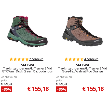
2 oordelen
4 oordelen
SALEWA
SALEWA
Trekkingschoenen Alp Trainer 2 Mid
Trekkingschoenen Alp Trainer 2 Mid
GTX Wmn Duck Green Rhododendon
Gore-Tex Wallnut Fluo Orange
Aanbevolen
Aanbevolen
prijs
prijs
€ 221,73
€ 221,73
€ 155,18
€ 155,18
-30%
-30%