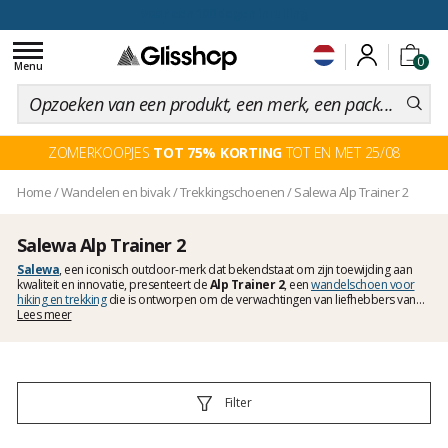
voor een 100 dagen inruiling
Toggle
0
navigation
Menu
ZOMERKOOPJES
TOT 75% KORTING
TOT EN MET 25/08
Home
/
Wandelen en bivak
/
Trekkingschoenen
/
Salewa Alp Trainer 2
Salewa Alp Trainer 2
Salewa
, een iconisch outdoor-merk dat bekendstaat om zijn toewijding aan
kwaliteit en innovatie, presenteert de
Alp Trainer 2
, een
wandelschoen voor
hiking en trekking
die is ontworpen om de verwachtingen van liefhebbers van
deze disciplines te overtreffen. Dit model belichaamt perfect de evolutie van het
Lees meer
moderne wandelen en biedt een veelzijdige oplossing, geschikt voor
uiteenlopende omstandigheden en voorkeuren.
Filter