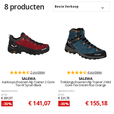
8 producten
Beste Verkoop
2 oordelen
4 oordelen
SALEWA
SALEWA
Aanloopschoenen Alp Trainer 2 Gore-
Trekkingschoenen Alp Trainer 2 Mid
Tex W Syrah Black
Gore-Tex Denim Fluo Orange
Aanbevolen
Aanbevolen
prijs
prijs
€ 201,57
€ 221,73
€ 141,07
€ 155,18
-30%
-30%