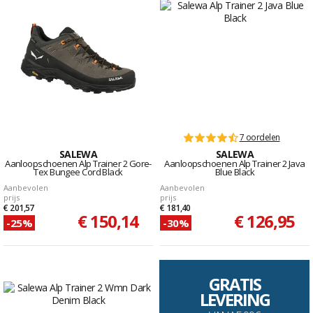
7 oordelen
SALEWA
SALEWA
Aanloopschoenen Alp Trainer 2 Gore-
Aanloopschoenen Alp Trainer 2 Java
Tex Bungee Cord Black
Blue Black
Aanbevolen
Aanbevolen
prijs
prijs
€ 201,57
€ 181,40
€ 150,14
€ 126,95
-25%
-30%
GRATIS
LEVERING