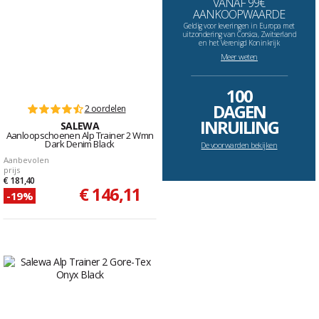
VANAF 99€
AANKOOPWAARDE
Geldig voor leveringen in Europa met
uitzondering van Corsica, Zwitserland
en het Verenigd Koninkrijk
Meer weten
--------------------------------------------------------------------
100
DAGEN
2 oordelen
INRUILING
SALEWA
Aanloopschoenen Alp Trainer 2 Wmn
Dark Denim Black
De voorwarden bekijken
Aanbevolen
prijs
€ 181,40
€ 146,11
-19%