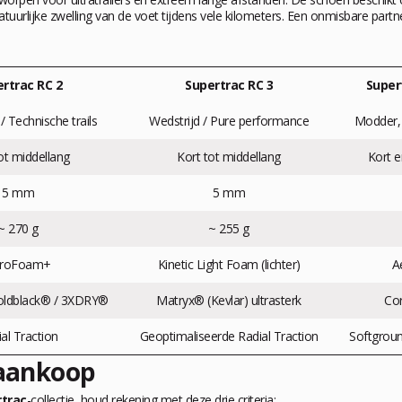
atuurlijke zwelling van de voet tijdens vele kilometers. Een onmisbare par
rtrac RC 2
Supertrac RC 3
Super
/ Technische trails
Wedstrijd / Pure performance
Modder, 
ot middellang
Kort tot middellang
Kort e
5 mm
5 mm
~ 270 g
~ 255 g
roFoam+
Kinetic Light Foam (lichter)
A
oldblack® / 3XDRY®
Matryx® (Kevlar) ultrasterk
Co
al Traction
Geoptimaliseerde Radial Traction
Softgroun
 aankoop
rtrac
-collectie, houd rekening met deze drie criteria: