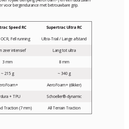
tner voor bergendurance met betrouwbare grip.
trac Speed RC
Supertrac Ultra RC
OCR, Fell running
Ultra-Trail / Lange afstand
n zeer intensief
Lang tot ultra
3 mm
8 mm
~ 215 g
~ 340 g
eroFoam+
AeroFoam+ (dikker)
rdura + TPU
Schoeller®-dynamic
d Traction (7 mm)
All Terrain Traction