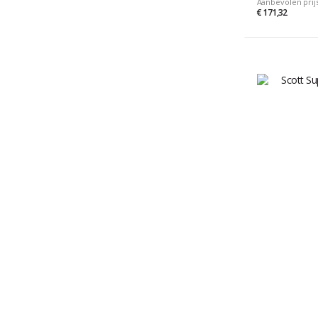
Aanbevolen prij
€ 171,32