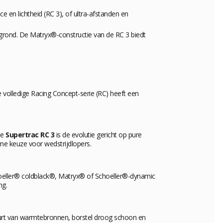
en lichtheid (RC 3), of ultra-afstanden en
rond. De Matryx®-constructie van de RC 3 biedt
volledige Racing Concept-serie (RC) heeft een
De
Supertrac RC 3
is de evolutie gericht op pure
me keuze voor wedstrijdlopers.
oeller® coldblack®, Matryx® of Schoeller®-dynamic
ng.
uurt van warmtebronnen, borstel droog schoon en