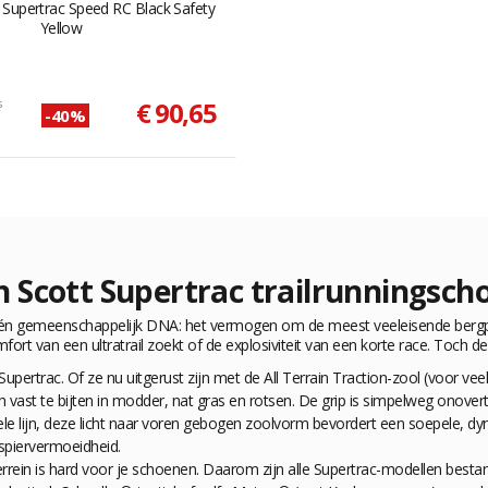
 Supertrac Speed RC Black Safety
Yellow
s
€ 90,65
-40%
 Scott Supertrac trailrunningsch
één gemeenschappelijk DNA: het vermogen om de meest veeleisende bergpa
mfort van een ultratrail zoekt of de explosiviteit van een korte race. Toch 
Supertrac. Of ze nu uitgerust zijn met de
All Terrain Traction
-zool (voor veel
vast te bijten in modder, nat gras en rotsen. De grip is simpelweg onovert
le lijn, deze licht naar voren gebogen zoolvorm bevordert een soepele, dyn
 spiervermoeidheid.
rrein is hard voor je schoenen. Daarom zijn alle Supertrac-modellen bestan