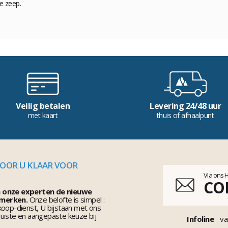
e zeep.
Veilig betalen
Levering 24/48 uur
met kaart
thuis of afhaalpunt
VOOR U KLAAR VOOR
Via ons 
CO
n onze experten de nieuwe
 merken.
Onze belofte is simpel :
koop-dienst, U bijstaan met ons
uiste en aangepaste keuze bij
Infoline
va