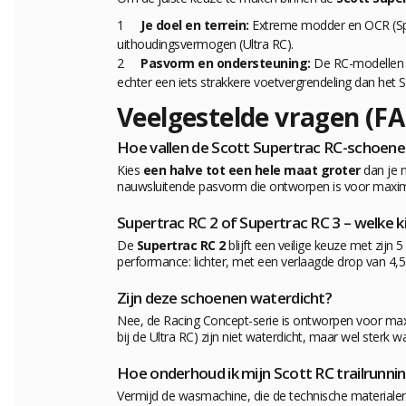
Je doel en terrein:
Extreme modder en OCR (Spee
uithoudingsvermogen (Ultra RC).
Pasvorm en ondersteuning:
De RC-modellen h
echter een iets strakkere voetvergrendeling dan het 
Veelgestelde vragen (F
Hoe vallen de Scott Supertrac RC-schoen
Kies
een halve tot een hele maat groter
dan je n
nauwsluitende pasvorm die ontworpen is voor maximal
Supertrac RC 2 of Supertrac RC 3 – welke k
De
Supertrac RC 2
blijft een veilige keuze met zi
performance: lichter, met een verlaagde drop van 4,
Zijn deze schoenen waterdicht?
Nee, de Racing Concept-serie is ontworpen voor ma
bij de Ultra RC) zijn niet waterdicht, maar wel ster
Hoe onderhoud ik mijn Scott RC trailrunn
Vermijd de wasmachine, die de technische materiale