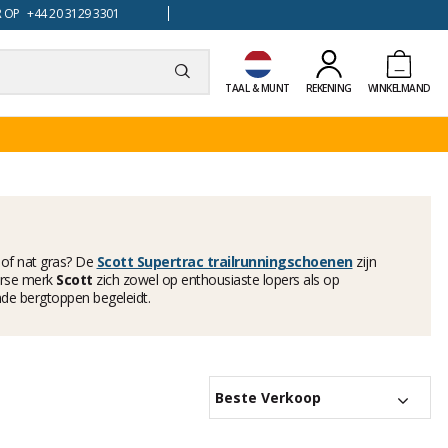
 OP +44 20 3129 3301
TAAL & MUNT
REKENING
WINKELMAND
 of nat gras? De
Scott Supertrac trailrunningschoenen
zijn
erse merk
Scott
zich zowel op enthousiaste lopers als op
nde bergtoppen begeleidt.
Beste Verkoop