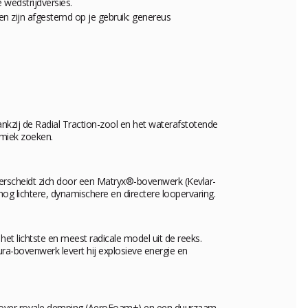
 wedstrijdversies.
en zijn afgestemd op je gebruik: genereus
ankzij de
Radial Traction
-zool en het waterafstotende
amiek zoeken.
derscheidt zich door een Matryx®-bovenwerk (Kevlar-
og lichtere, dynamischere en directere loopervaring.
t lichtste en meest radicale model uit de reeks.
a-bovenwerk levert hij explosieve energie en
ikt over royale demping (AeroFoam+) en een duurzaam