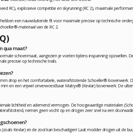
d RC), explosieve competitie en skyrunning (RC 2), maximale performance 
ebben een nauwsluitende fit voor maximale precisie op technische onderg
Schoeller®-materiaal van de RC 2.
AQ)
en qua maat?
ormale schoenmaat, aangezien je voeten tijdens inspanning opzwellen. De 
e precisie op technische trails.
iezen?
jn 5 mm drop en het comfortabele, waterafstotende Schoeller®-bovenwerk. 
5 mm en een vrijwel onverwoestbaar Matryx® (Kevlar) bovenwerk. De ultie
ximale lichtheid en ademend vermogen. De hoogwaardige materialen (Sch
k waterafstotend, nemen geen vocht op en drogen zeer snel na een doorwadi
ingschoenen?
n (zoals Kevlar) en de zool kan beschadigen! Laat modder drogen uit de b