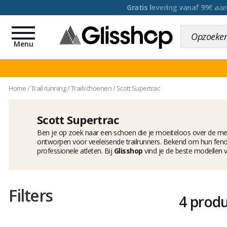
voor een 100 dagen inr
Toggle
navigation
Menu
Home
/
Trail running
/
Trailschoenen
/
Scott Supertrac
Scott Supertrac
Ben je op zoek naar een schoen die je moeiteloos over de me
ontworpen voor veeleisende trailrunners. Bekend om hun fenom
professionele atleten. Bij
Glisshop
vind je de beste modellen v
Filters
4 prod