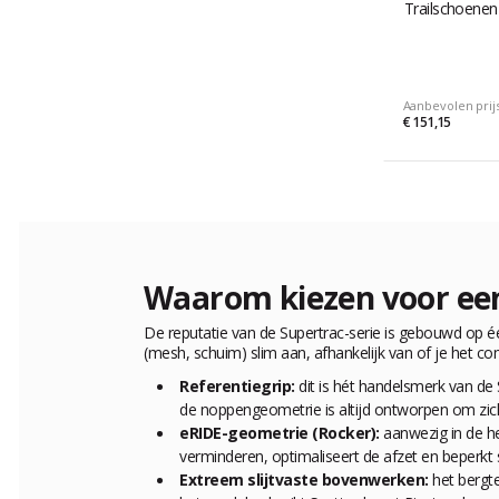
Trailschoenen
Aanbevolen prij
€ 151,15
Waarom kiezen voor een
De reputatie van de Supertrac-serie is gebouwd op 
(mesh, schuim) slim aan, afhankelijk van of je het co
Referentiegrip:
dit is hét handelsmerk van de 
de noppengeometrie is altijd ontworpen om zich 
eRIDE-geometrie (Rocker):
aanwezig in de he
verminderen, optimaliseert de afzet en beperkt
Extreem slijtvaste bovenwerken:
het bergte