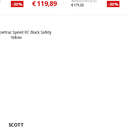
s
€ 119,89
Aanbevolen prijs
-30%
-30%
€ 171,32
SCOTT