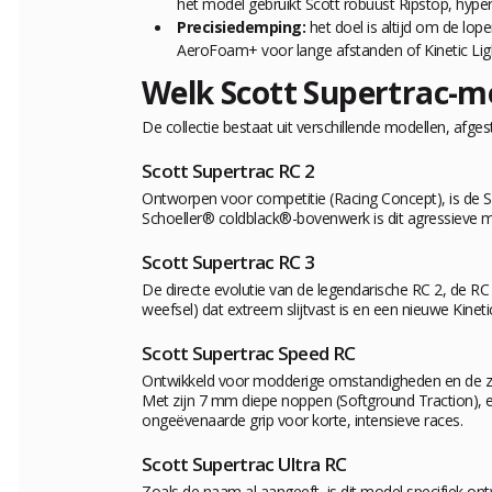
het model gebruikt Scott robuust Ripstop, hyper
Precisiedemping:
het doel is altijd om de lop
AeroFoam+ voor lange afstanden of Kinetic Ligh
Welk Scott Supertrac-mo
De collectie bestaat uit verschillende modellen, afge
Scott Supertrac RC 2
Ontworpen voor competitie (Racing Concept), is de S
Schoeller® coldblack®-bovenwerk is dit agressieve m
Scott Supertrac RC 3
De directe evolutie van de legendarische RC 2, de R
weefsel) dat extreem slijtvast is en een nieuwe
Kinet
Scott Supertrac Speed RC
Ontwikkeld voor modderige omstandigheden en de zwaa
Met zijn 7 mm diepe noppen (
Softground Traction
),
ongeëvenaarde grip voor korte, intensieve races.
Scott Supertrac Ultra RC
Zoals de naam al aangeeft, is dit model specifiek o