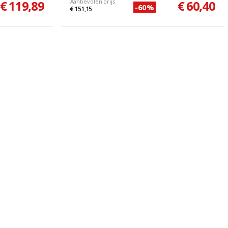
€ 119,89
Aanbevolen prijs
€ 60,40
-60%
€ 151,15