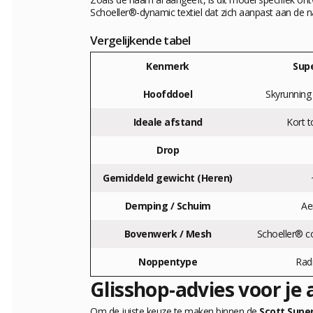
Schoeller®-dynamic textiel dat zich aanpast aan de n
Vergelijkende tabel
Kenmerk
Supe
Hoofddoel
Skyrunning 
Ideale afstand
Kort t
Drop
Gemiddeld gewicht (Heren)
Demping / Schuim
Ae
Bovenwerk / Mesh
Schoeller® c
Noppentype
Radi
Glisshop-advies voor je
Om de juiste keuze te maken binnen de
Scott Supe