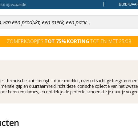
uiling
BEREIKBAAR
ZOMERKOOPJES
TOT 75% KORTING
TOT EN MET 25/08
est technische trails brengt – door modder, over rotsachtige bergkammen
enale grip en duurzaamheid, richt deze iconische collectie van het Zwits
oor heren en dames, en ontdek je de perfecte schoen die je naar je volge
ucten