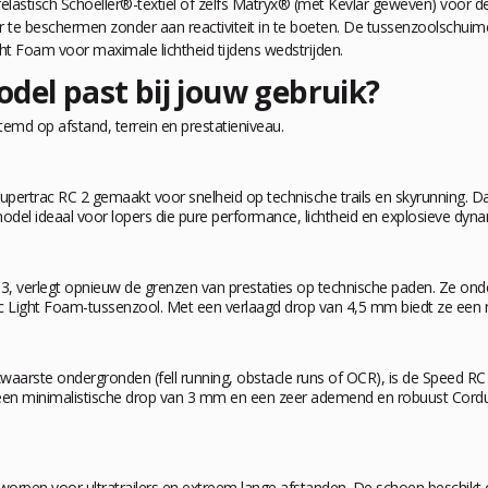
elastisch Schoeller®-textiel of zelfs Matryx® (met Kevlar geweven) voor de
er te beschermen zonder aan reactiviteit in te boeten. De tussenzoolschuim
t Foam voor maximale lichtheid tijdens wedstrijden.
del past bij jouw gebruik?
stemd op afstand, terrein en prestatieniveau.
upertrac RC 2 gemaakt voor snelheid op technische trails en skyrunning. D
odel ideaal voor lopers die pure performance, lichtheid en explosieve dyn
C 3, verlegt opnieuw de grenzen van prestaties op technische paden. Ze on
ic Light Foam
-tussenzool. Met een verlaagd drop van 4,5 mm biedt ze een n
rste ondergronden (fell running, obstacle runs of OCR), is de Speed RC he
 een minimalistische drop van 3 mm en een zeer ademend en robuust Cordur
ntworpen voor ultratrailers en extreem lange afstanden. De schoen besch