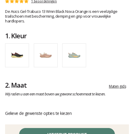
Het
1 beoordelingen
Score
oordeel
:
De Asics Gel-Trabuco 13 Wmn Black Nova Orange is een veelzijdige
van
5
trailschoen met bescherming, demping en grip voor vrouwelijke
klanten
op
hardlopers.
5
1.
Kleur
2.
Maat
Maten gids
Wij raden u aan een maat boven uw gewone schoenmaat te kiezen.
Gelieve de gewenste opties te kiezen