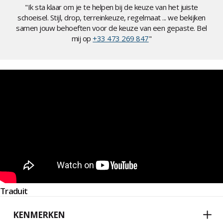
"Ik sta klaar om je te helpen bij de keuze van het juiste
schoeisel. Stijl, drop, terreinkeuze, regelmaat ... we bekijken
samen jouw behoeften voor de keuze van een gepaste. Bel
mij op
+33 473 269 847
"
Traduit
KENMERKEN