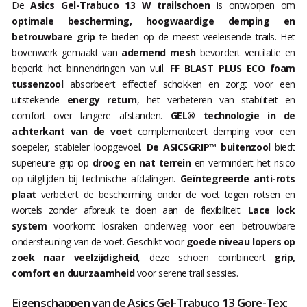
De
Asics Gel-Trabuco 13 W trailschoen
is ontworpen om
optimale bescherming, hoogwaardige demping en
betrouwbare grip
te bieden op de meest veeleisende trails. Het
bovenwerk gemaakt van
ademend mesh
bevordert ventilatie en
beperkt het binnendringen van vuil.
FF BLAST PLUS ECO foam
tussenzool
absorbeert effectief schokken en zorgt voor een
uitstekende
energy return
, het verbeteren van stabiliteit en
comfort over langere afstanden.
GEL® technologie in de
achterkant van de voet
complementeert demping voor een
soepeler, stabieler loopgevoel.
De ASICSGRIP™ buitenzool
biedt
superieure grip op
droog en nat terrein
en vermindert het risico
op uitglijden bij technische afdalingen.
Geïntegreerde anti-rots
plaat
verbetert de bescherming onder de voet tegen rotsen en
wortels zonder afbreuk te doen aan de flexibiliteit.
Lace lock
system
voorkomt losraken onderweg voor een betrouwbare
ondersteuning van de voet. Geschikt voor
goede niveau lopers op
zoek naar veelzijdigheid
, deze schoen combineert
grip,
comfort en duurzaamheid
voor serene trail sessies.
Eigenschappen van de Asics Gel-Trabuco 13 Gore-Tex: