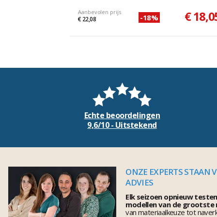
Aanbevolen prijs
€ 18,0
-18%
€ 22,08
Echte beoordelingen
9,6/10 - Uitstekend
ONZE EXPERTS STAAN 
ADVIES
Elk seizoen opnieuw teste
modellen van de grootste
van materiaalkeuze tot naver