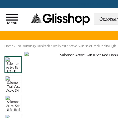
voor een 100 dagen inr
Toggle
navigation
Menu
Home
/
Trail running
/
Drinkzak
/
Trail Vest
/
Active Skin 8 Set Red Dahlia High 