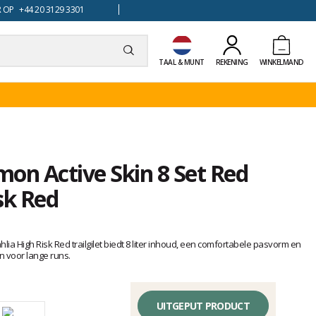
 OP +44 20 3129 3301
TAAL & MUNT
REKENING
WINKELMAND
omon Active Skin 8 Set Red
sk Red
lia High Risk Red trailgilet biedt 8 liter inhoud, een comfortabele pasvorm en
 voor lange runs.
UITGEPUT PRODUCT