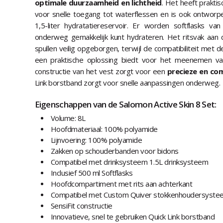
optimale duurzaamheid en lichtheid
. Het heeft prakt
voor snelle toegang tot waterflessen en is ook ontworp
1,5-liter hydratatiereservoir. Er worden softflasks 
onderweg gemakkelijk kunt hydrateren. Het ritsvak aan 
spullen veilig opgeborgen, terwijl de compatibiliteit met 
een praktische oplossing biedt voor het meenemen van
constructie van het vest zorgt voor een
precieze en co
Link borstband zorgt voor snelle aanpassingen onderweg.
Eigenschappen van de Salomon Active Skin 8 Set:
Volume: 8L
Hoofdmateriaal: 100% polyamide
Lijnvoering: 100% polyamide
Zakken op schouderbanden voor bidons
Compatibel met drinksysteem 1.5L drinksysteem
Inclusief 500 ml Softflasks
Hoofdcompartiment met rits aan achterkant
Compatibel met Custom Quiver stokkenhoudersystee
SensiFit constructie
Innovatieve, snel te gebruiken Quick Link borstband