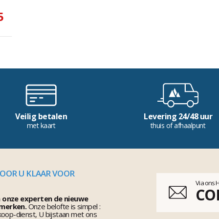
5
Veilig betalen
Levering 24/48 uur
met kaart
thuis of afhaalpunt
VOOR U KLAAR VOOR
Via ons 
CO
n onze experten de nieuwe
 merken.
Onze belofte is simpel :
koop-dienst, U bijstaan met ons