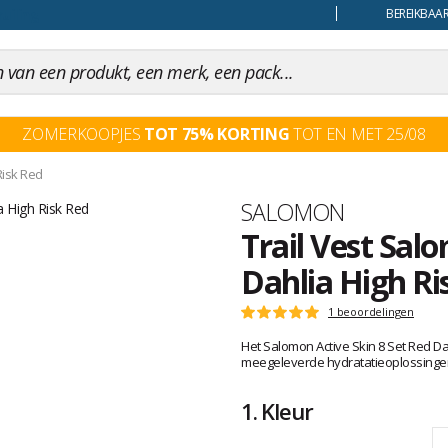
uiling
BEREIKBAAR
ZOMERKOOPJES
TOT 75% KORTING
TOT EN MET 25/08
Risk Red
Merk
SALOMON
Trail Vest Sal
Dahlia High Ri
Het
1 beoordelingen
Score
oordeel
:
Het Salomon Active Skin 8 Set Red Dah
van
5
meegeleverde hydratatieoplossingen
klanten
op
5
1.
Kleur