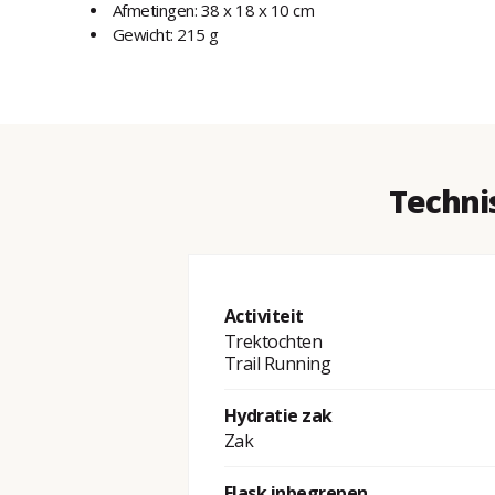
Afmetingen: 38 x 18 x 10 cm
Gewicht: 215 g
Technis
Activiteit
Trektochten
Trail Running
Hydratie zak
Zak
Flask inbegrepen