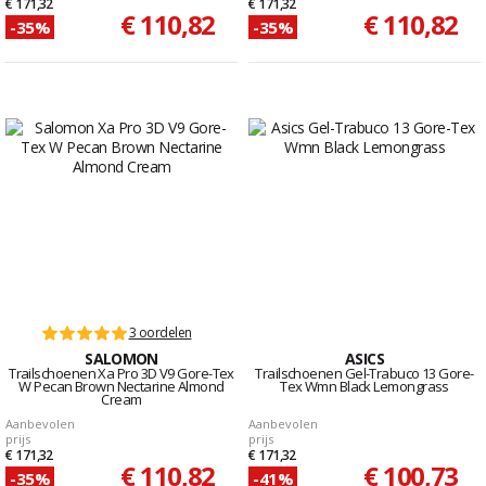
€ 171,32
€ 171,32
€ 110,82
€ 110,82
-35%
-35%
3 oordelen
SALOMON
ASICS
Trailschoenen Xa Pro 3D V9 Gore-Tex
Trailschoenen Gel-Trabuco 13 Gore-
W Pecan Brown Nectarine Almond
Tex Wmn Black Lemongrass
Cream
Aanbevolen
Aanbevolen
prijs
prijs
€ 171,32
€ 171,32
€ 110,82
€ 100,73
-35%
-41%