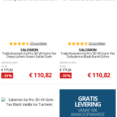
20 oordelen
20 oordelen
SALOMON
SALOMON
Trailschoenen Xa Pro 3D V9 Gore-Tex
Trailschoenen Xa Pro 3D V9 Gore-Tex
Deep Lichen Green Safari Dark
Turbulence Black Burnt Ochre
Aanbevolen
Aanbevolen
prijs
prijs
€ 171,32
€ 171,32
€ 110,82
€ 110,82
-35%
-35%
GRATIS
LEVERING
VANAF 99€
AANKOOPWAARDE