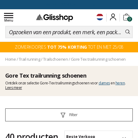
voor een 100 dagen inruiling
Toggle
0
navigation
Menu
ZOMERKOOPJES
TOT 75% KORTING
TOT EN MET 25/08
Home
/
Trail running
/
Trailschoenen
/
Gore Tex trailrunning schoenen
Gore Tex trailrunning schoenen
Ontdek onze selectie Gore-Tex trailrunningschoenen voor
dames
en
heren
.
Lees meer
Filter
40 producten
Beste Verkoop