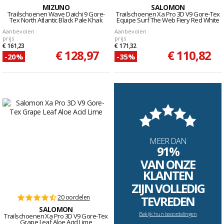
MIZUNO
SALOMON
Trailschoenen Wave Daichi 9 Gore-
Trailschoenen Xa Pro 3D V9 Gore-Tex
Tex North Atlantic Black Pale Khak
Equipe Surf The Web Fiery Red White
Aanbevolen
Aanbevolen
prijs
prijs
€ 161,23
€ 171,32
€ 128,97
€ 110,82
-20%
-35%
MEER DAN
91%
VAN ONZE
KLANTEN
ZIJN VOLLEDIG
20 oordelen
TEVREDEN
SALOMON
Bekijk hun beoordelingen
Trailschoenen Xa Pro 3D V9 Gore-Tex
Grape Leaf Aloe Acid Lime