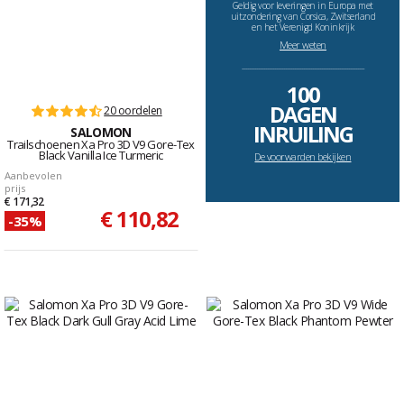
Geldig voor leveringen in Europa met
uitzondering van Corsica, Zwitserland
en het Verenigd Koninkrijk
Meer weten
--------------------------------------------------------------------
100
DAGEN
20 oordelen
INRUILING
SALOMON
Trailschoenen Xa Pro 3D V9 Gore-Tex
Black Vanilla Ice Turmeric
De voorwarden bekijken
Aanbevolen
prijs
€ 171,32
€ 110,82
-35%