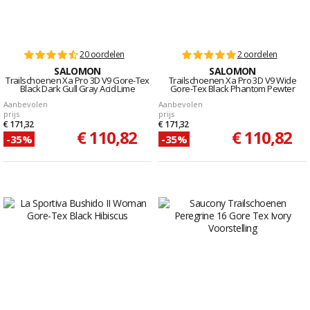
20 oordelen
2 oordelen
SALOMON
SALOMON
Trailschoenen Xa Pro 3D V9 Gore-Tex
Trailschoenen Xa Pro 3D V9 Wide
Black Dark Gull Gray Acid Lime
Gore-Tex Black Phantom Pewter
Aanbevolen
Aanbevolen
prijs
prijs
€ 171,32
€ 171,32
€ 110,82
€ 110,82
-35%
-35%