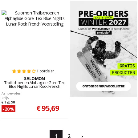
1 oordelen
SALOMON
Trailschoenen Alphaglide Gore-Tex
Blue Nights Lunar Rock French
Aanbevolen
prijs
€ 120,90
€ 95,69
-20%
1
2
›