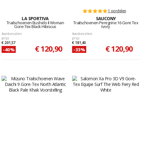
1 oordelen
LA SPORTIVA
SAUCONY
Trailschoenen Bushido II Woman
Trailschoenen Peregrine 16 Gore Tex
Gore-Tex Black Hibiscus
Ivory
Aanbevolen
Aanbevolen
prijs
prijs
€ 201,57
€ 181,40
€ 120,90
€ 120,90
-40%
-33%