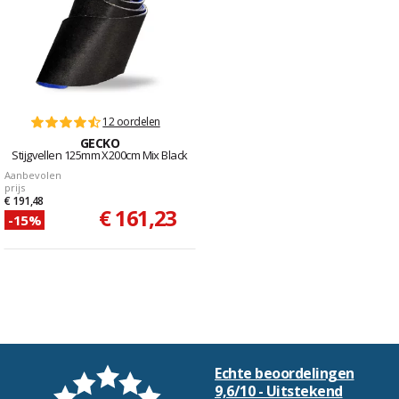
12 oordelen
GECKO
Stijgvellen 125mm X200cm Mix Black
Aanbevolen
prijs
€ 191,48
€ 161,23
-15%
Echte beoordelingen
9,6/10 - Uitstekend