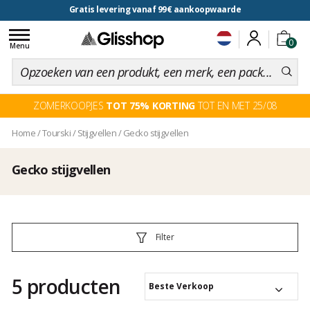
Gratis levering vanaf 99€ aankoopwaarde
Toggle
0
navigation
Menu
ZOMERKOOPJES
TOT 75% KORTING
TOT EN MET 25/08
Home
/
Tourski
/
Stijgvellen
/
Gecko stijgvellen
Gecko stijgvellen
Filter
5 producten
Beste Verkoop