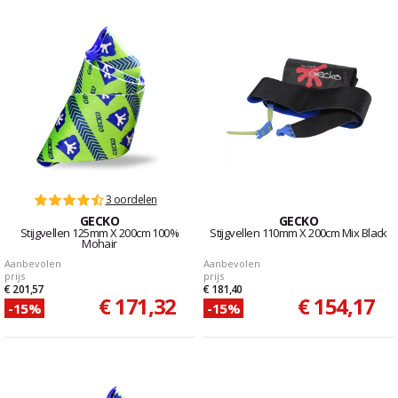
3 oordelen
GECKO
GECKO
Stijgvellen 125mm X 200cm 100%
Stijgvellen 110mm X 200cm Mix Black
Mohair
Aanbevolen
Aanbevolen
prijs
prijs
€ 201,57
€ 181,40
€ 171,32
€ 154,17
-15%
-15%