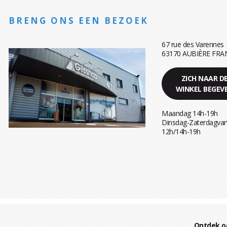
BRENG ONS EEN BEZOEK
67 rue des Varennes
63170 AUBIÈRE FRA
ZICH NAAR D
WINKEL BEGEV
Maandag 14h-19h
Dinsdag-Zaterdagvan
12h/14h-19h
Ontdek o