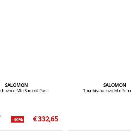
SALOMON
SALOMON
schoenen Mtn Summit Pure
Tourskischoenen Mtn Summ
s
€ 332,65
-40%