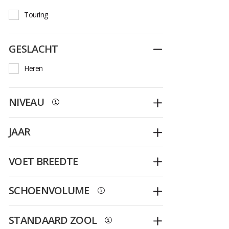
Touring
GESLACHT
Dichtplooien
Heren
NIVEAU
Openplooien
JAAR
Openplooien
VOET BREEDTE
Openplooien
SCHOENVOLUME
Openplooien
STANDAARD ZOOL
Openplooien