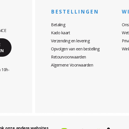
BESTELLINGEN
WI
Betaling
Ons
NCE
Kado kaart
Wett
Verzending en levering
Priv
E
Opvolgen van een bestelling
Win
EN
Retourvoorwaarden
Algemene Voorwaarden
 10h-
ok onze andere websites