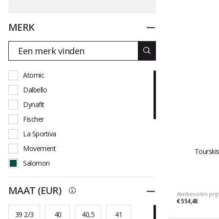
MERK
Dichtplooien
Atomic
Dalbello
Dynafit
Fischer
La Sportiva
Movement
Tourski
Salomon
Scarpa
MAAT (EUR)
Dichtplooien
Scott
Aanbevolen prij
€ 554,48
Tecnica
39 2/3
40
40,5
41