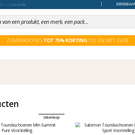
uiling
BEREIKBAAR
ZOMERKOOPJES
TOT 75% KORTING
TOT EN MET 25/08
ucten
Uitverkoop