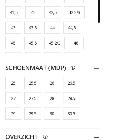
41,5
42
42,5
42 2/3
43
43,5
44
44,5
45
45,5
45 2/3
46
46,5
47
47,5
48
SCHOENMAAT (MDP)
Dichtplooien
48,5
48 2/3
25
25.5
26
26.5
27
27.5
28
28.5
29
29.5
30
30.5
OVERZICHT
Dichtplooien