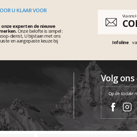
VOOR U KLAAR VOOR
Via ons 
CO
n onze experten de nieuwe
 merken.
Onze belofte is simpel :
koop-dienst, U bijstaan met ons
uiste en aangepaste keuze bij
Infoline
va
Volg ons
Op de sociale 