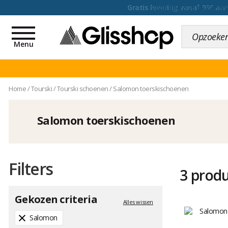
voor een 100 dagen inr
Toggle
navigation
Menu
Home
/
Tourski
/
Tourski schoenen
/
Salomon toerskischoenen
Salomon toerskischoenen
Filters
3 prod
Gekozen criteria
Alles wissen
Salomon