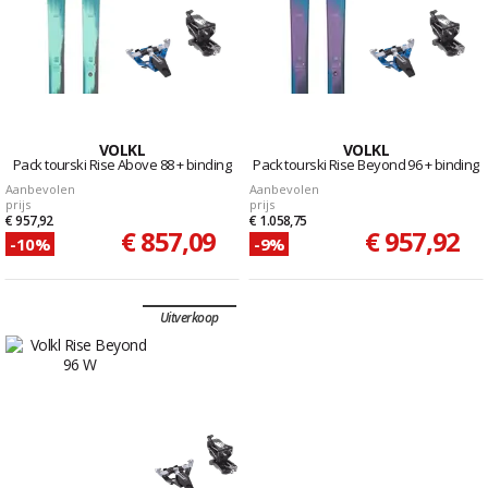
VOLKL
VOLKL
Pack tourski Rise Above 88 + binding
Pack tourski Rise Beyond 96 + binding
Aanbevolen
Aanbevolen
prijs
prijs
€ 957,92
€ 1.058,75
€ 857,09
€ 957,92
-10%
-9%
Uitverkoop