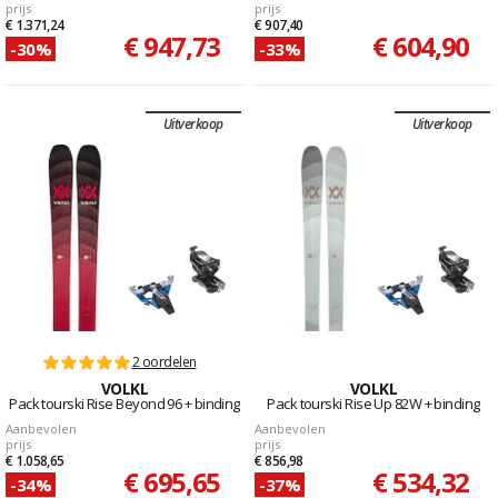
prijs
prijs
€ 1.371,24
€ 907,40
€ 947,73
€ 604,90
-30%
-33%
Uitverkoop
Uitverkoop
2 oordelen
VOLKL
VOLKL
Pack tourski Rise Beyond 96 + binding
Pack tourski Rise Up 82W + binding
Aanbevolen
Aanbevolen
prijs
prijs
€ 1.058,65
€ 856,98
€ 695,65
€ 534,32
-34%
-37%