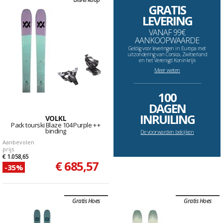
GRATIS
LEVERING
VANAF 99€
AANKOOPWAARDE
Geldig voor leveringen in Europa met
uitzondering van Corsica, Zwitserland
en het Verenigd Koninkrijk
Meer weten
--------------------------------------------------------------------
100
DAGEN
INRUILING
VOLKL
Pack tourski Blaze 104 Purple + +
binding
De voorwarden bekijken
Aanbevolen
prijs
€ 1.058,65
€ 685,57
-35%
Gratis Hoes
Gratis Hoes