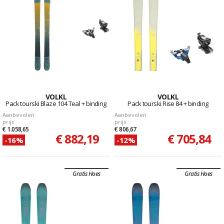
VOLKL
VOLKL
Pack tourski Blaze 104 Teal + binding
Pack tourski Rise 84 + binding
Aanbevolen
Aanbevolen
prijs
prijs
€ 1.058,65
€ 806,67
€ 882,19
€ 705,84
-16%
-12%
Gratis Hoes
Gratis Hoes