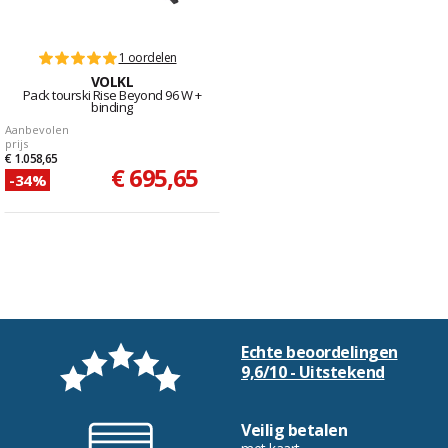
1 oordelen
VOLKL
Pack tourski Rise Beyond 96 W +
binding
Aanbevolen
prijs
€ 1.058,65
€ 695,65
-34%
Echte beoordelingen
9,6/10 - Uitstekend
Veilig betalen