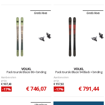
Gratis Hoes
Gratis Hoes
VOLKL
VOLKL
Pack tourski Blaze 86 + binding
Pack tourski Blaze 94 Black + binding
Aanbevolen
Aanbevolen
prijs
prijs
€ 907,40
€ 957,82
€ 746,07
€ 791,44
-17%
-17%
Uitverkoop