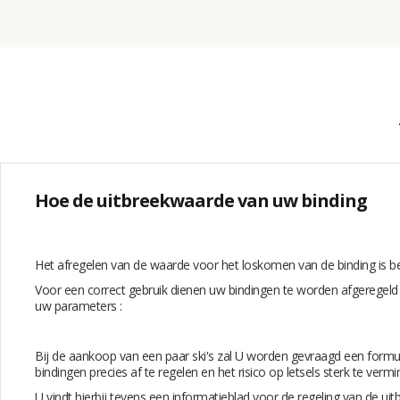
Hoe de uitbreekwaarde van uw binding
Het afregelen van de waarde voor het loskomen van de binding is bel
Voor een correct gebruik dienen uw bindingen te worden afgeregeld 
uw parameters :
Bij de aankoop van een paar ski's zal U worden gevraagd een formuli
bindingen precies af te regelen en het risico op letsels sterk te vermi
U vindt hierbij tevens een informatieblad voor de regeling van de ui