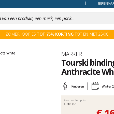
uiling
BEREIKBAAR
ZOMERKOOPJES
TOT 75% KORTING
TOT EN MET 25/08
Merk
MARKER
Tourski bindi
Anthracite Wh
Het
oordeel
Kinderen
Winter 
van
klanten
Aanbevolen prijs
€ 201,67
€ 1