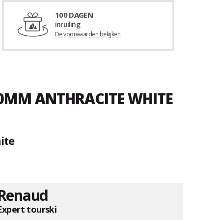
100 DAGEN
inruiling
De voorwaarden bekijken
 90MM ANTHRACITE WHITE
ite
Renaud
Expert tourski