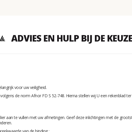
ADVIES EN HULP BIJ DE KEUZ
angrijk voor uw veiligheid.
volgens de norm Afnor FD S 52-748. Hierna stellen wij U een rekenblad ter
er aan te vullen met uw afmetingen. Geef deze inlichtingen met de grootst
nderen.
tbreekwaarde van de binding :