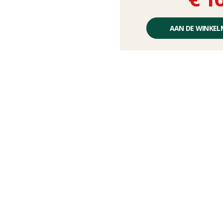
Éénheidsprijs,
zonder
AAN DE WINKE
kosten