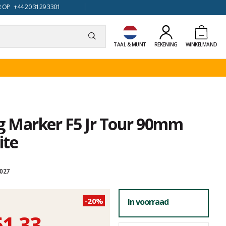
 OP +44 20 3129 3301
TAAL & MUNT
REKENING
WINKELMAND
ng Marker F5 Jr Tour 90mm
ite
2027
-20%
In voorraad
61,33