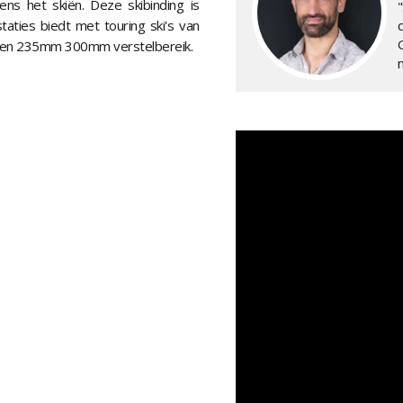
dens het skiën. Deze skibinding is
taties biedt met touring ski's van
 een 235mm 300mm verstelbereik.