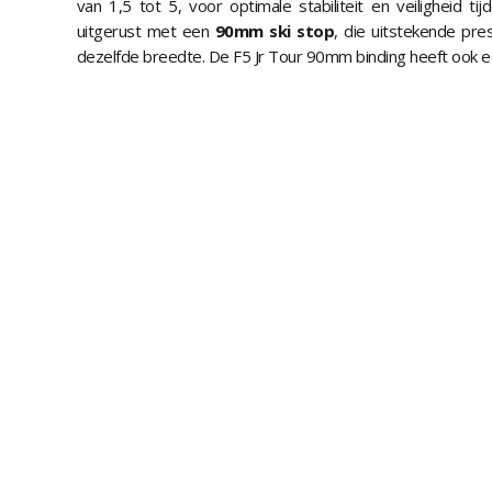
van 1,5 tot 5, voor optimale stabiliteit en veiligheid tij
uitgerust met een
90mm ski stop
, die uitstekende pres
dezelfde breedte. De F5 Jr Tour 90mm binding heeft ook