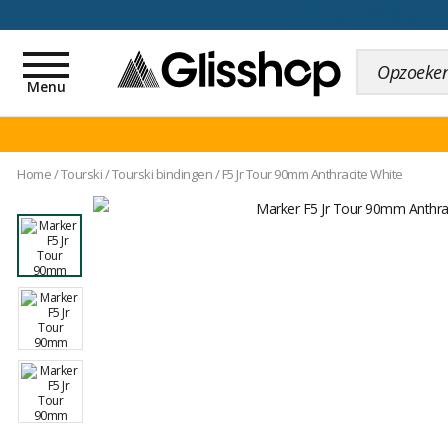
voor een 100 dagen inr
Toggle
navigation
Menu
Home
/
Tourski
/
Tourski bindingen
/
F5 Jr Tour 90mm Anthracite White