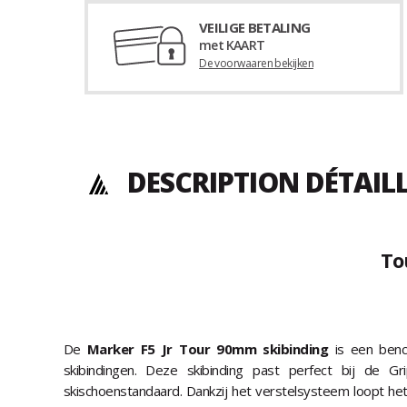
VEILIGE BETALING
met KAART
De voorwaaren bekijken
DESCRIPTION DÉTAIL
To
De
Marker F5 Jr Tour 90mm skibinding
is een benc
skibindingen. Deze skibinding past perfect bij de G
skischoenstandaard. Dankzij het verstelsysteem loopt het