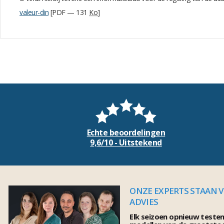
valeur-din
[PDF — 131
Ko
]
Echte beoordelingen
9,6/10 - Uitstekend
ONZE EXPERTS STAAN 
ADVIES
Elk seizoen opnieuw teste