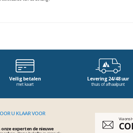
Veilig betalen
Levering 24/48 uur
met kaart
thuis of afhaalpunt
VOOR U KLAAR VOOR
Via ons 
CO
n onze experten de nieuwe