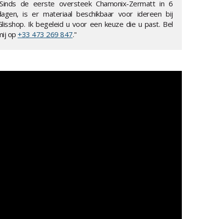
"Sinds de eerste oversteek Chamonix-Zermatt in 6
dagen, is er materiaal beschikbaar voor idereen bij
Glisshop. Ik begeleid u voor een keuze die u past. Bel
mij op
+33 473 269 847
."