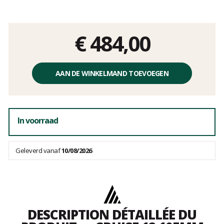
Het
oordeel
van
klanten
€ 484,00
Éénheidsprijs,
zonder
AAN DE WINKELMAND TOEVOEGEN
kosten
In voorraad
Geleverd vanaf
10/08/2026
DESCRIPTION DÉTAILLÉE DU