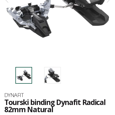
Merk
DYNAFIT
Tourski binding Dynafit Radical
82mm Natural