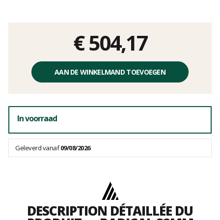
Het
oordeel
van
klanten
€ 504,17
Éénheidsprijs,
zonder
AAN DE WINKELMAND TOEVOEGEN
kosten
In voorraad
Geleverd vanaf
09/08/2026
DESCRIPTION DÉTAILLÉE DU