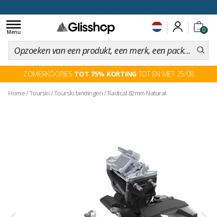
voor een 100 dagen inruiling
Toggle
0
navigation
Menu
ZOMERKOOPJES
TOT 75% KORTING
TOT EN MET 25/08
Home
/
Tourski
/
Tourski bindingen
/
Radical 82mm Natural