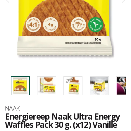
Merk
NAAK
Energiereep Naak Ultra Energy
Waffles Pack 30 g. (x12) Vanille