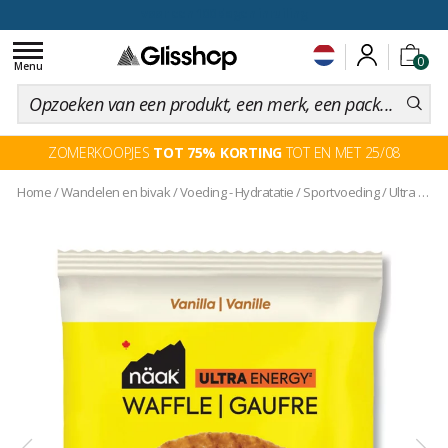
voor een 100 dagen inruiling
Toggle
0
navigation
Menu
ZOMERKOOPJES
TOT 75% KORTING
TOT EN MET 25/08
Home
/
Wandelen en bivak
/
Voeding - Hydratatie
/
Sportvoeding
/
Ultra Energy Waffles Pack 30 g. (x12) Vanille