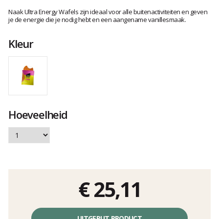
Het
oordeel
Naak Ultra Energy Wafels zijn ideaal voor alle buitenactiviteiten en geven
van
je de energie die je nodig hebt en een aangename vanillesmaak.
klanten
Kleur
Hoeveelheid
€ 25,11
Éénheidsprijs,
zonder
UITGEPUT PRODUCT