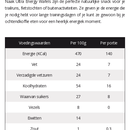
Naak Ultra Energy Wafels zijn de perfecte natuurlijke snack voor je
trailruns, fietstochten of buitenactiviteiten. Ze geven je de energie die
je nodig hebt voor lange trainingsdagen of je kunt ze gewoon bij je
ochtendkoffie eten voor een heerlijk energiek moment.
Voedingswaarden
Per 100g
Per portie
Energie (KCal)
470
140
Vet
24
7
Verzadigde vetzuren
24
7
Koolhydraten
54
16
Waarvan suikers
27
8
Vezels
8
0
Eiwitten
14
Zout
1
0.3