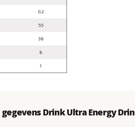
0.2
55
38
8
1
gegevens Drink Ultra Energy Drin