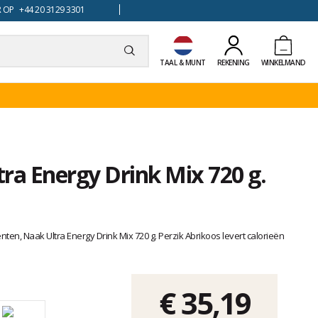
 OP +44 20 3129 3301
TAAL & MUNT
REKENING
WINKELMAND
ra Energy Drink Mix 720 g.
nten, Naak Ultra Energy Drink Mix 720 g. Perzik Abrikoos levert calorieën
€ 35,19