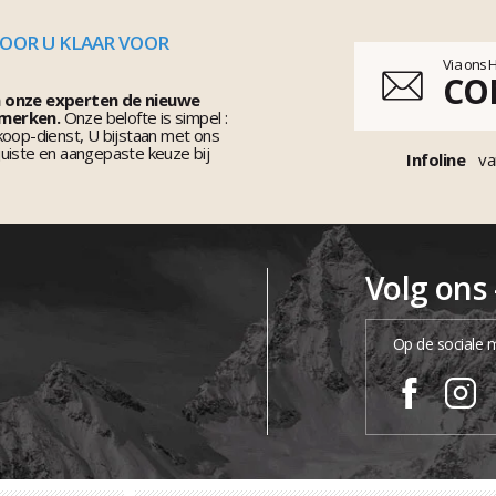
VOOR U KLAAR VOOR
Via ons 
CO
n onze experten de nieuwe
 merken.
Onze belofte is simpel :
koop-dienst, U bijstaan met ons
uiste en aangepaste keuze bij
Infoline
va
Volg ons
Op de sociale 