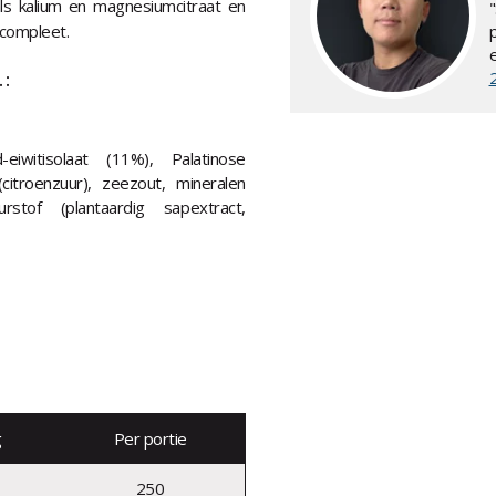
ls kalium en magnesiumcitraat en
 compleet.
 :
-eiwitisolaat (11%), Palatinose
(citroenzuur), zeezout, mineralen
eurstof (plantaardig sapextract,
g
Per portie
250