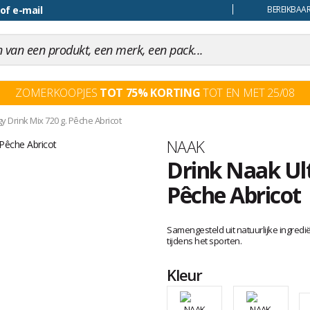
 of e-mail
BEREIKBAAR
ZOMERKOOPJES
TOT 75% KORTING
TOT EN MET 25/08
gy Drink Mix 720 g. Pêche Abricot
Merk
NAAK
Drink Naak Ult
Pêche Abricot
Het
oordeel
Samengesteld uit natuurlijke ingredië
van
tijdens het sporten.
klanten
Kleur