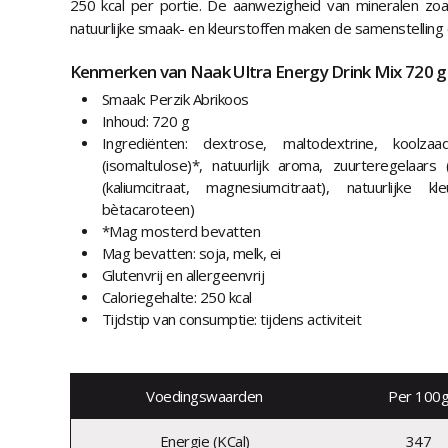
250 kcal per portie. De aanwezigheid van mineralen zoa
natuurlijke smaak- en kleurstoffen maken de samenstelling
Kenmerken van Naak Ultra Energy Drink Mix 720 g.
Smaak: Perzik Abrikoos
Inhoud: 720 g
Ingrediënten: dextrose, maltodextrine, koolzaad
(isomaltulose)*, natuurlijk aroma, zuurteregelaars 
(kaliumcitraat, magnesiumcitraat), natuurlijke kl
bètacaroteen)
*Mag mosterd bevatten
Mag bevatten: soja, melk, ei
Glutenvrij en allergeenvrij
Caloriegehalte: 250 kcal
Tijdstip van consumptie: tijdens activiteit
Voedingswaarden
Per 100
Energie (KCal)
347