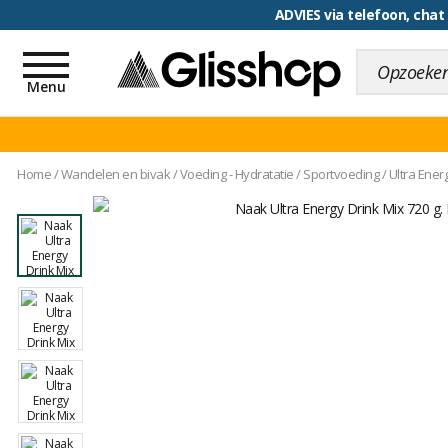
ADVIES via telefoon, chat
Toggle
navigation
Menu
Home
/
Wandelen en bivak
/
Voeding - Hydratatie
/
Sportvoeding
/
Ultra Ener