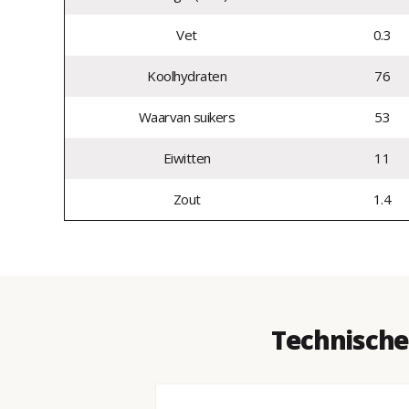
Vet
0.3
Koolhydraten
76
Waarvan suikers
53
Eiwitten
11
Zout
1.4
Technische 