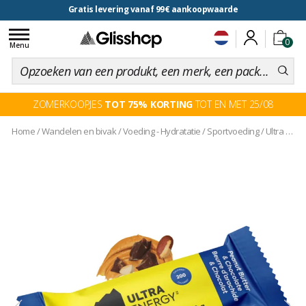
Gratis levering vanaf 99€ aankoopwaarde
voor een 100 dagen inruiling
Toggle
0
navigation
Menu
ZOMERKOOPJES
TOT 75% KORTING
TOT EN MET 25/08
Home
/
Wandelen en bivak
/
Voeding - Hydratatie
/
Sportvoeding
/
Ultra Energy Bars Pack 50 g. x12 Peanut Butter Chocolate