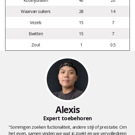
Koolhydraten
40
20
Waarvan suikers
28
14
Vezels
15
7
Eiwitten
15
7
Zout
1
0.5
Alexis
Expert toebehoren
"Sommigen zoeken fuctionaliteit, andere stijl of prestatie. Om
het even, samen vinden we wat jij zoekt en we vervolledigen