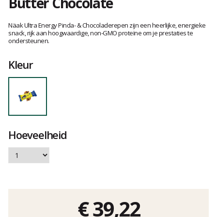
Butter Chocolate
Het
oordeel
Näak Ultra Energy Pinda- & Chocoladerepen zijn een heerlijke, energieke
van
snack, rijk aan hoogwaardige, non-GMO proteïne om je prestaties te
ondersteunen.
klanten
Kleur
Hoeveelheid
€ 39,22