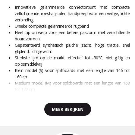
Innovatieve gelamineerde connectorpunt met compacte
zelfuitlijnende roestvrijstalen handgreep voor een veilige, lichte
verbinding
Unieke compacte gelamineerde rugband
Heel clip ontwerp voor een betere pasvorm met verschillende
boardvormen
Gepatenteerd synthetisch pluche: zacht, hoge tractie, snel
glijdend, lichtgewicht
Sterkste lijm op de markt, effectief tot -30°C, niet giftig en
oplosmiddelvrij
Klein model (S) voor splitboards met een lengte van 146 tot
160 cm
Medium model (M) voor splitboards met een lengte van 158
tot 172 cm
MEER BEKIJKEN