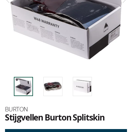
Merk
BURTON
Stijgvellen Burton Splitskin
Het
oordeel