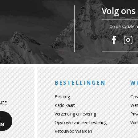
Volg ons
Op de sociale 
BESTELLINGEN
WI
Betaling
Ons
NCE
Kado kaart
Wett
Verzending en levering
Priv
E
Opvolgen van een bestelling
Win
EN
Retourvoorwaarden