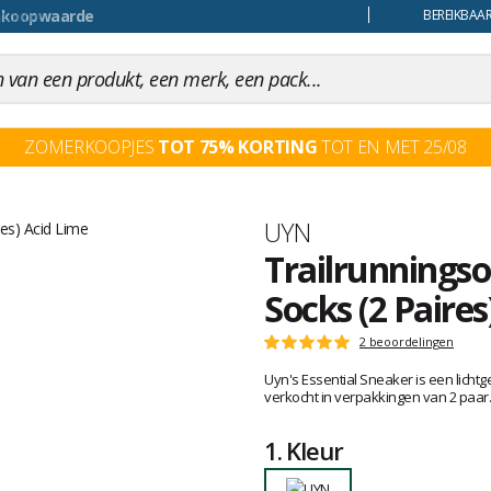
uiling
BEREIKBAAR
ZOMERKOOPJES
TOT 75% KORTING
TOT EN MET 25/08
Merk
UYN
Trailrunnings
Socks (2 Paires
Het
2 beoordelingen
Score
oordeel
:
Uyn's Essential Sneaker is een licht
van
5
verkocht in verpakkingen van 2 paar.
klanten
op
5
1.
Kleur