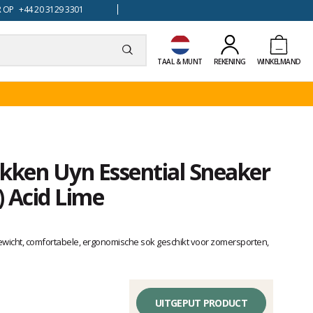
 OP +44 20 3129 3301
TAAL & MUNT
REKENING
WINKELMAND
okken Uyn Essential Sneaker
) Acid Lime
gewicht, comfortabele, ergonomische sok geschikt voor zomersporten,
UITGEPUT PRODUCT