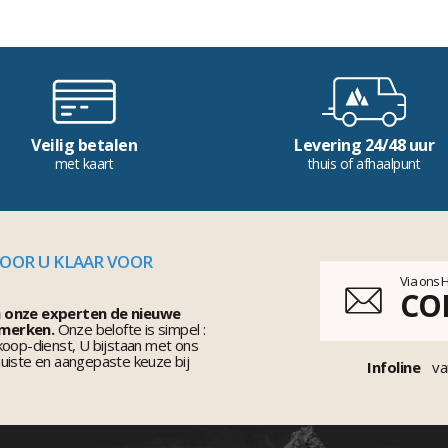
Veilig betalen
Levering 24/48 uur
met kaart
thuis of afhaalpunt
VOOR U KLAAR VOOR
Via ons 
CO
n onze experten de nieuwe
 merken.
Onze belofte is simpel :
koop-dienst, U bijstaan met ons
uiste en aangepaste keuze bij
Infoline
va