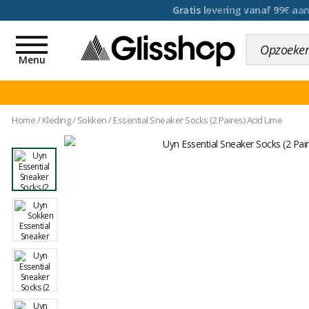
voor een 100 dagen inr
Toggle
navigation
Menu
Home
/
Kleding
/
Sokken
/
Essential Sneaker Socks (2 Paires) Acid Lime