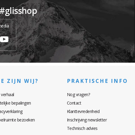
 #glisshop
media
E ZIJN WIJ?
PRAKTISCHE INFO
 verhaal
Nog vragen?
elijke bepalingen
Contact
acyverklaring
Klanttevredenheid
kelruimte bezoeken
Inschrijving newsletter
Technisch advies