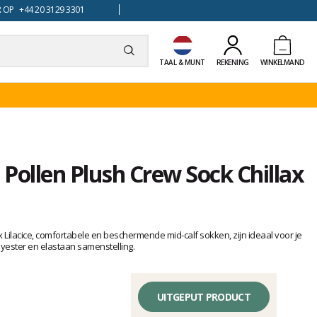
 OP +44 20 3129 3301
TAAL & MUNT
REKENING
WINKELMAND
Pollen Plush Crew Sock Chillax
x Lilacice, comfortabele en beschermende mid-calf sokken, zijn ideaal voor je
olyester en elastaan samenstelling.
UITGEPUT PRODUCT