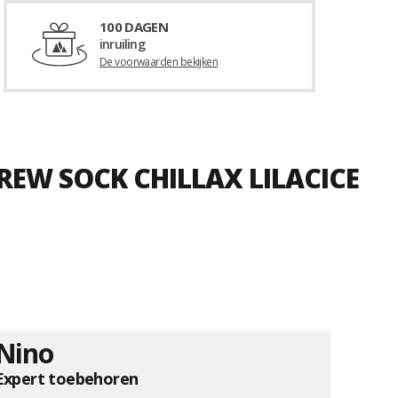
100 DAGEN
inruiling
De voorwaarden bekijken
REW SOCK CHILLAX LILACICE
Nino
Expert toebehoren