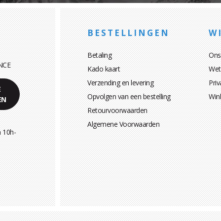
BESTELLINGEN
WI
Betaling
Ons
NCE
Kado kaart
Wett
Verzending en levering
Priv
E
Opvolgen van een bestelling
Win
EN
Retourvoorwaarden
Algemene Voorwaarden
 10h-