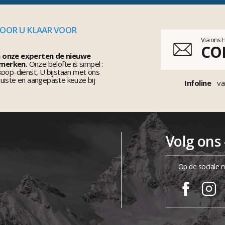
VOOR U KLAAR VOOR
Via ons 
CO
n onze experten de nieuwe
 merken.
Onze belofte is simpel :
koop-dienst, U bijstaan met ons
uiste en aangepaste keuze bij
Infoline
va
Volg ons
Op de sociale 