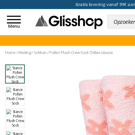
voor een 100 dagen inr
Toggle
navigation
Menu
Home
/
Kleding
/
Sokken
/
Pollen Plush Crew Sock Chillax Lilacice