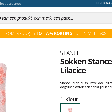
uiling
BEREIKBAAR
ZOMERKOOPJES
TOT 75% KORTING
TOT EN MET 25/08
Merk
STANCE
Sokken Stance 
Lilacice
Het
oordeel
Stance Pollen Plush Crew Sock Chilla
van
dagelijkse activiteiten dankzij hun p
klanten
1.
Kleur