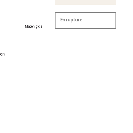
En rupture
Maten gids
zen