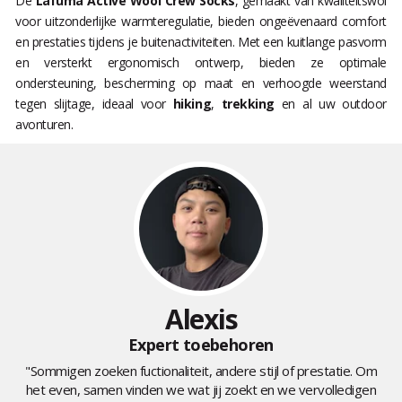
De
Lafuma Active Wool Crew Socks
, gemaakt van kwaliteitswol
voor uitzonderlijke warmteregulatie, bieden ongeëvenaard comfort
en prestaties tijdens je buitenactiviteiten. Met een kuitlange pasvorm
en versterkt ergonomisch ontwerp, bieden ze optimale
ondersteuning, bescherming op maat en verhoogde weerstand
tegen slijtage, ideaal voor
hiking
,
trekking
en al uw outdoor
avonturen.
Alexis
Expert toebehoren
"Sommigen zoeken fuctionaliteit, andere stijl of prestatie. Om
het even, samen vinden we wat jij zoekt en we vervolledigen