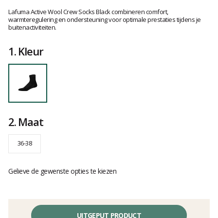
Het
oordeel
Lafuma Active Wool Crew Socks Black combineren comfort,
van
warmteregulering en ondersteuning voor optimale prestaties tijdens je
buitenactiviteiten.
klanten
1.
Kleur
2.
Maat
36-38
Gelieve de gewenste opties te kiezen
UITGEPUT PRODUCT