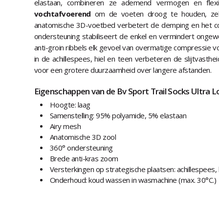
elastaan, combineren ze ademend vermogen en flexibi
vochtafvoerend
om de voeten droog te houden, zelfs
anatomische 3D-voetbed verbetert de demping en het co
ondersteuning stabiliseert de enkel en vermindert ongew
anti-groin ribbels elk gevoel van overmatige compressie 
in de achillespees, hiel en teen verbeteren de slijtvasthe
voor een grotere duurzaamheid over langere afstanden.
Eigenschappen van de Bv Sport Trail Socks Ultra L
Hoogte: laag
Samenstelling: 95% polyamide, 5% elastaan
Airy mesh
Anatomische 3D zool
360° ondersteuning
Brede anti-kras zoom
Versterkingen op strategische plaatsen: achillespees, 
Onderhoud: koud wassen in wasmachine (max. 30°C.)