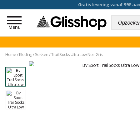
voor een 100 dagen inr
Toggle
navigation
Menu
Home
/
Kleding
/
Sokken
/
Trail Socks Ultra Low Noir Gris