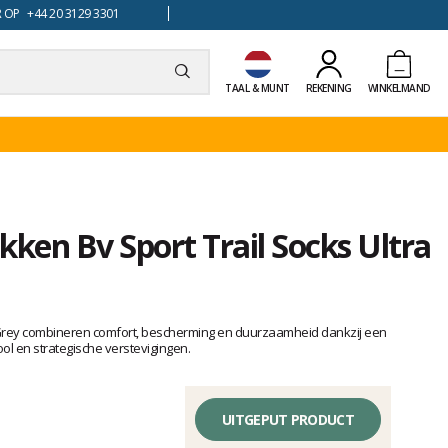
 OP +44 20 3129 3301
TAAL & MUNT
REKENING
WINKELMAND
kken Bv Sport Trail Socks Ultra
k Grey combineren comfort, bescherming en duurzaamheid dankzij een
 en strategische verstevigingen.
UITGEPUT PRODUCT