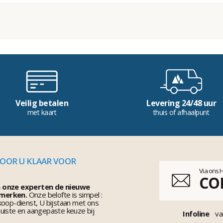
Veilig betalen
Levering 24/48 uur
met kaart
thuis of afhaalpunt
VOOR U KLAAR VOOR
Via ons 
CO
n onze experten de nieuwe
 merken.
Onze belofte is simpel :
koop-dienst, U bijstaan met ons
uiste en aangepaste keuze bij
Infoline
va