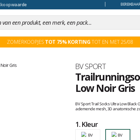
uiling
BEREIKBAAR
ZOMERKOOPJES
TOT 75% KORTING
TOT EN MET 25/08
Merk
BV SPORT
Trailrunningso
Low Noir Gris
Het
oordeel
BV Sport Trail Socks Ultra Low Blac
van
ademende mesh, 3D anatomische zool
klanten
1.
Kleur