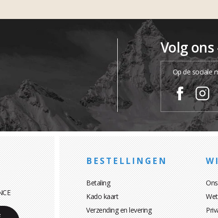
Volg ons
Op de sociale 
BESTELLINGEN
WI
Betaling
Ons
NCE
Kado kaart
Wett
Verzending en levering
Priv
E