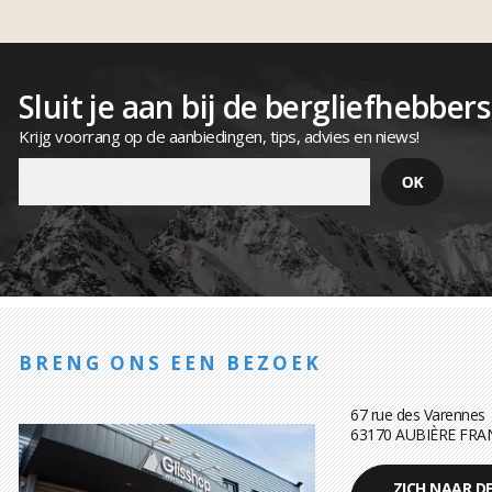
Sluit je aan bij de bergliefhebbers
Krijg voorrang op de aanbiedingen, tips, advies en niews!
BRENG ONS EEN BEZOEK
67 rue des Varennes
63170 AUBIÈRE FRA
ZICH NAAR D