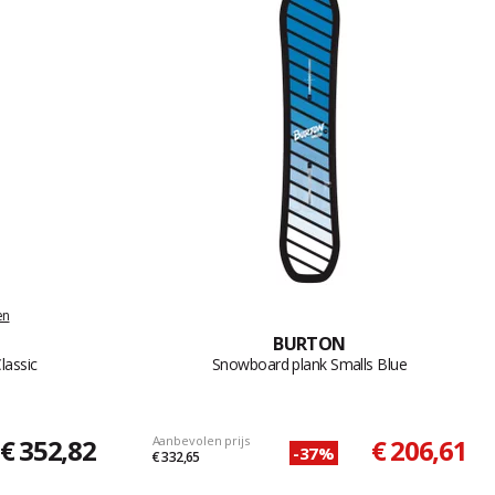
en
BURTON
lassic
Snowboard plank Smalls Blue
€ 352,82
Aanbevolen prijs
€ 206,61
-37%
€ 332,65