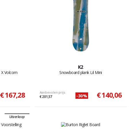
K2
s X Volcom
Snowboard plank Lil Mini
€ 167,28
Aanbevolen prijs
€ 140,06
-30%
€ 201,57
Uitverkoop