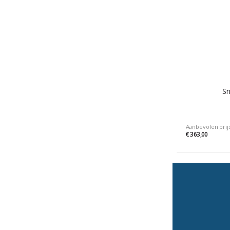
Sn
Aanbevolen prij
€ 363,00