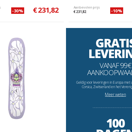
s
€ 231,82
Aanbevolen prijs
-30%
-10%
€ 231,82
GRATI
LEVERI
VANAF 99€
AANKOOPWAA
Geldig voor leveringen in Europa met 
Corsica, Zwitserland en het Vereni
Meer weten
----------------------------------------------------------
100