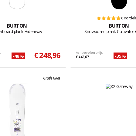
6 oordel
BURTON
BURTON
wboard plank Hideaway
Snowboard plank Cultivator 
s
€ 248,96
Aanbevolen prijs
-48%
-35%
€ 443,67
Gratis Hoes