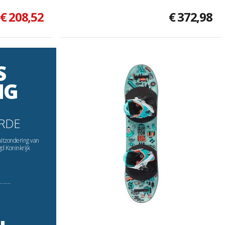
€ 208,52
€ 372,98
S
NG
RDE
uitzondering van
gd Koninkrijk
----------