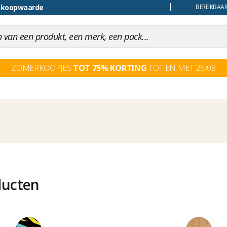
ankoopwaarde
uiling
BEREIKBAAR
ZOMERKOOPJES
TOT 75% KORTING
TOT EN MET 25/08
ducten