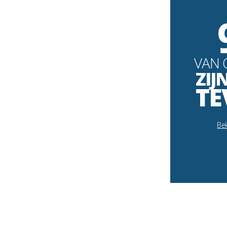
VAN 
ZIJ
TE
Bek