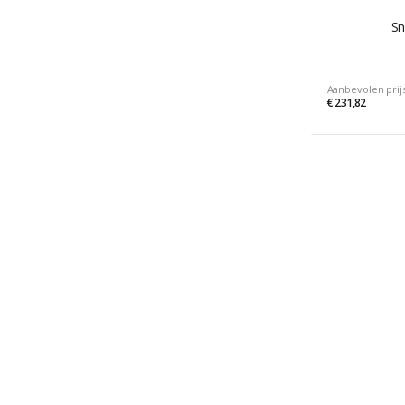
Sn
Aanbevolen prij
€ 231,82