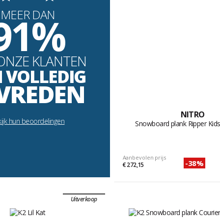
MEER DAN
91%
ONZE KLANTEN
N VOLLEDIG
VREDEN
NITRO
ijk hun beoordelingen
Snowboard plank Ripper Kid
Aanbevolen prijs
-38%
€ 272,15
Uitverkoop