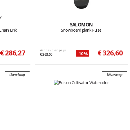
en
SALOMON
Chain Link
Snowboard plank Pulse
€ 286,27
Aanbevolen prijs
€ 326,60
-10%
€ 363,00
Uitverkoop
Uitverkoop