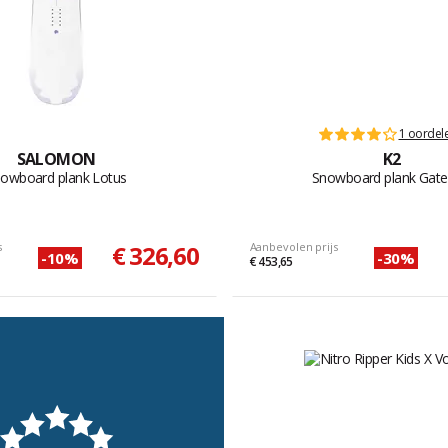
1 oordel
SALOMON
K2
owboard plank Lotus
Snowboard plank Gat
s
€ 326,60
Aanbevolen prijs
-10%
-30%
€ 453,65