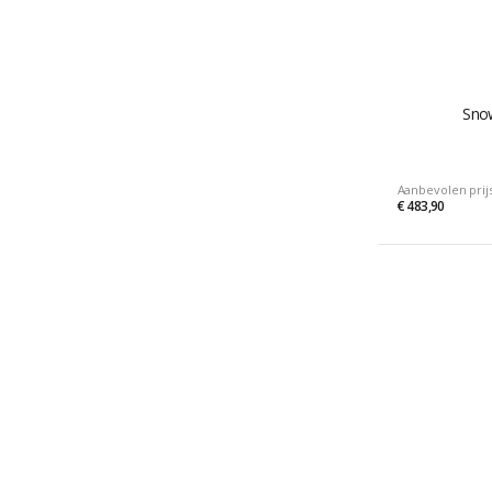
Sno
Aanbevolen prij
€ 483,90