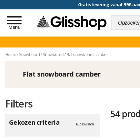
Gratis levering vanaf 99€ a
voor een 100 dagen inr
Toggle
navigation
Menu
Home
/
Snowboard
/
Snowboard
/
Flat snowboard camber
Flat snowboard camber
Filters
54 pro
Gekozen criteria
Alles wissen