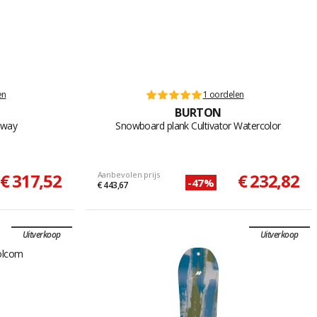
en
1 oordelen
BURTON
eway
Snowboard plank Cultivator Watercolor
€ 317,52
Aanbevolen prijs
€ 232,82
-47%
€ 443,67
Uitverkoop
Uitverkoop