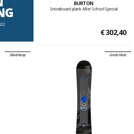
N
BURTON
NG
Snowboard plank After School Special
ken
€ 302,40
Uitverkoop
Gratis Hoes