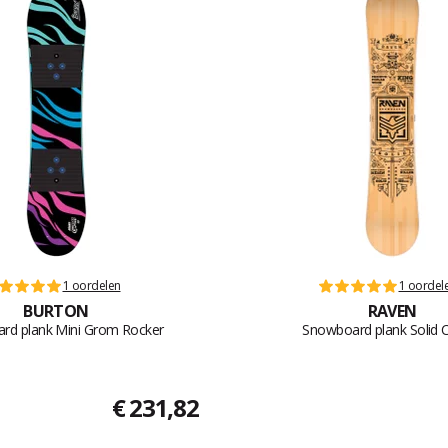
1 oordelen
1 oordel
BURTON
RAVEN
rd plank Mini Grom Rocker
Snowboard plank Solid C
€ 231,82