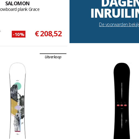
DAGE
SALOMON
INRUILI
owboard plank Grace
De voorwarden bekij
s
€ 208,52
-10%
Uitverkoop