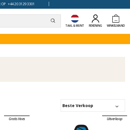
 OP +44 20 3129 3301
TAAL & MUNT
REKENING
WINKELMAND
Beste Verkoop
Gratis Hoes
Uitverkoop