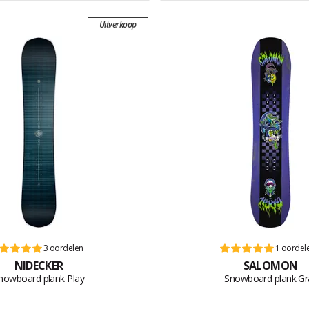
Uitverkoop
3 oordelen
1 oordel
NIDECKER
SALOMON
nowboard plank Play
Snowboard plank Gra