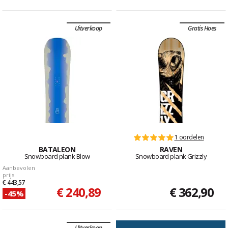
Uitverkoop
Gratis Hoes
1 oordelen
BATALEON
RAVEN
Snowboard plank Blow
Snowboard plank Grizzly
Aanbevolen
prijs
€ 443,57
€ 240,89
€ 362,90
-45%
Uitverkoop