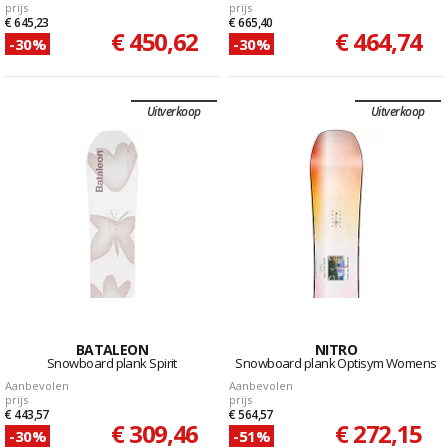
prijs
prijs
€ 645,23
€ 665,40
€ 450,62
€ 464,74
-30%
-30%
Uitverkoop
Uitverkoop
BATALEON
NITRO
Snowboard plank Spirit
Snowboard plank Optisym Womens
Aanbevolen
Aanbevolen
prijs
prijs
€ 443,57
€ 564,57
€ 309,46
€ 272,15
-30%
-51%