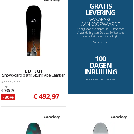
GRATIS
LEVERING
VANAF 99€
AANKOOPWAARDE
Geldig voor leveringen in Europa met
uitzondering van Corsica, Zwitserland
en het Verenigd Koninkrijk
Meer weten
--------------------------------------------------------------------
100
DAGEN
INRUILING
LIB TECH
Snowboard plank Skunk Ape Camber
De voorwarden bekijken
Aanbevolen
prijs
€ 705,73
€ 492,97
-30%
Uitverkoop
Uitverkoop