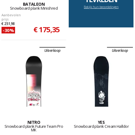
BATALEON
Bekijk hun beoordelingen
Snowboard plank Minishred
Aanbevolen
prijs
€ 251,98
€ 175,35
-30%
Uitverkoop
Uitverkoop
NITRO
YES
Snowboard plank Future Team Pro
Snowboard plank Cream Halldor
MK