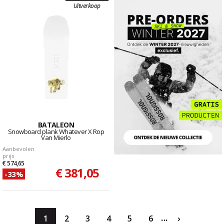
Uitverkoop
BATALEON
Snowboard plank Whatever X Rop
Van Mierlo
Aanbevolen
prijs
€ 574,65
€ 381,05
-33%
...
1
2
3
4
5
6
›