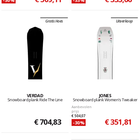
Gratis Hoes
Uitverkoop
VERDAD
JONES
Snowboard plank Ride The Line
Snowboard plank Women's Tweaker
Aanbevolen
prijs
€ 504,07
€ 704,83
€ 351,81
-30%