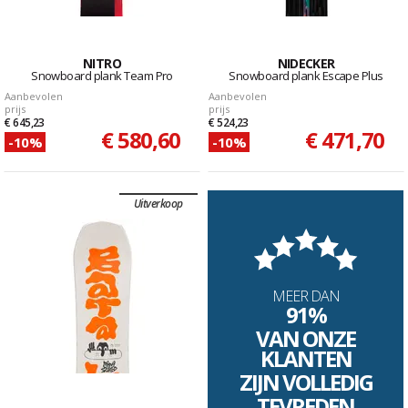
NITRO
NIDECKER
Snowboard plank Team Pro
Snowboard plank Escape Plus
Aanbevolen
Aanbevolen
prijs
prijs
€ 645,23
€ 524,23
€ 580,60
€ 471,70
-10%
-10%
Uitverkoop
MEER DAN
91%
VAN ONZE
KLANTEN
ZIJN VOLLEDIG
TEVREDEN