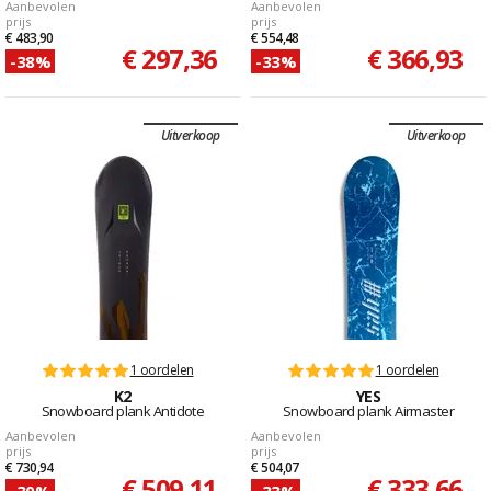
Aanbevolen
Aanbevolen
prijs
prijs
€ 483,90
€ 554,48
€ 297,36
€ 366,93
-38%
-33%
Uitverkoop
Uitverkoop
1 oordelen
1 oordelen
K2
YES
Snowboard plank Antidote
Snowboard plank Airmaster
Aanbevolen
Aanbevolen
prijs
prijs
€ 730,94
€ 504,07
€ 509,11
€ 333,66
-30%
-33%