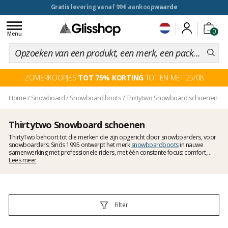
voor een 100 dagen inruiling
Toggle
0
navigation
Menu
ZOMERKOOPJES
TOT 75% KORTING
TOT EN MET 25/08
Home
/
Snowboard
/
Snowboard boots
/
Thirtytwo Snowboard schoenen
Thirtytwo Snowboard schoenen
ThirtyTwo behoort tot die merken die zijn opgericht door snowboarders, voor
snowboarders. Sinds 1995 ontwerpt het merk
snowboardboots
in nauwe
samenwerking met professionele riders, met één constante focus: comfort,
warmte en lichtgewicht prestaties. Liners van Evolution Foam®, high-performance
Lees meer
zolen en duurzame constructies maken de boots van ThirtyTwo tot een echte
referentie in de snowboardwereld.
Filter