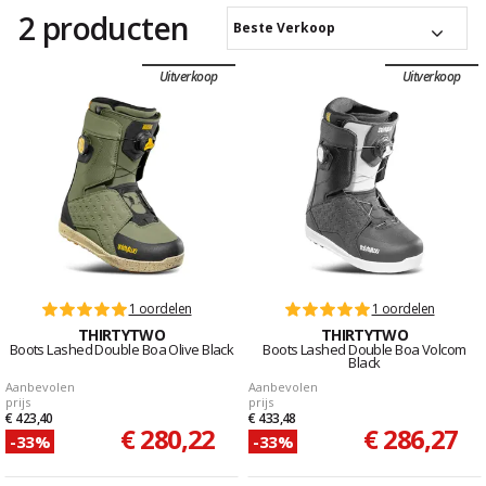
2 producten
Beste Verkoop
Uitverkoop
Uitverkoop
1 oordelen
1 oordelen
THIRTYTWO
THIRTYTWO
Boots Lashed Double Boa Olive Black
Boots Lashed Double Boa Volcom
Black
Aanbevolen
Aanbevolen
prijs
prijs
€ 423,40
€ 433,48
€ 280,22
€ 286,27
-33%
-33%