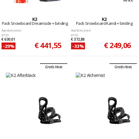
K2
K2
Pack Snowboard Dreamsicle + binding
Pack Snowboard Kandi + binding
Aanbevolen
Aanbevolen
prijs
prijs
€ 630,01
€ 372,88
€ 441,55
€ 249,06
-29%
-33%
Gratis Hoes
Gratis Hoes