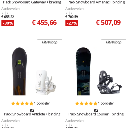
Pack Snowboard Gateway + binding
Pack Snowboard Almanac + binding
Aanbevolen
Aanbevolen
prijs
prijs
€ 655,22
€ 700,59
€ 455,66
€ 507,09
-30%
-27%
Uitverkoop
Uitverkoop
1 oordelen
1 oordelen
K2
K2
Pack Snowboard Antidote + binding
Pack Snowboard Courier + binding
Aanbevolen
Aanbevolen
prijs
prijs