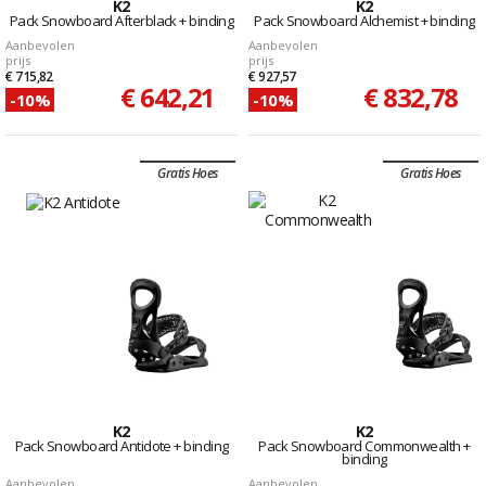
K2
K2
Pack Snowboard Afterblack + binding
Pack Snowboard Alchemist + binding
Aanbevolen
Aanbevolen
prijs
prijs
€ 715,82
€ 927,57
€ 642,21
€ 832,78
-10%
-10%
Gratis Hoes
Gratis Hoes
K2
K2
Pack Snowboard Antidote + binding
Pack Snowboard Commonwealth +
binding
Aanbevolen
Aanbevolen