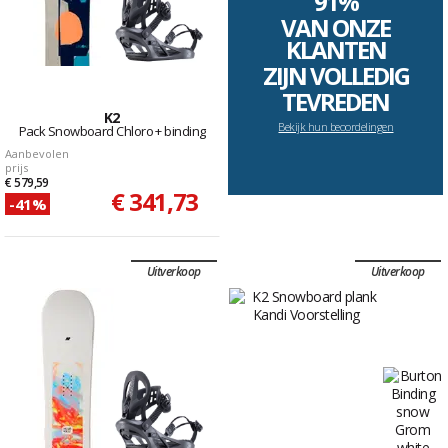
91%
VAN ONZE
KLANTEN
ZIJN VOLLEDIG
TEVREDEN
K2
Bekijk hun beoordelingen
Pack Snowboard Chloro + binding
Aanbevolen
prijs
€ 579,59
€ 341,73
-41%
Uitverkoop
Uitverkoop