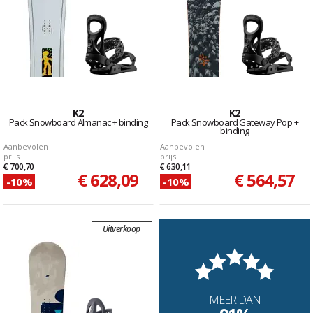
K2
K2
Pack Snowboard Almanac + binding
Pack Snowboard Gateway Pop +
binding
Aanbevolen
Aanbevolen
prijs
prijs
€ 700,70
€ 630,11
€ 628,09
€ 564,57
-10%
-10%
Uitverkoop
MEER DAN