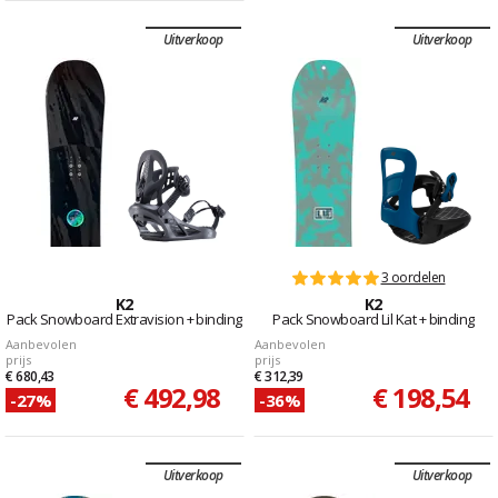
Uitverkoop
Uitverkoop
3 oordelen
K2
K2
Pack Snowboard Extravision + binding
Pack Snowboard Lil Kat + binding
Aanbevolen
Aanbevolen
prijs
prijs
€ 680,43
€ 312,39
€ 492,98
€ 198,54
-27%
-36%
Uitverkoop
Uitverkoop