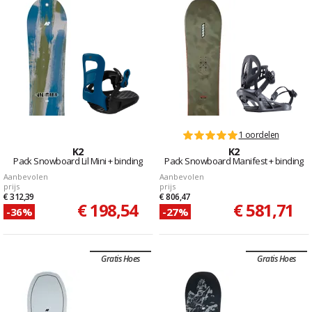
1 oordelen
K2
K2
Pack Snowboard Lil Mini + binding
Pack Snowboard Manifest + binding
Aanbevolen
Aanbevolen
prijs
prijs
€ 312,39
€ 806,47
€ 198,54
€ 581,71
-36%
-27%
Gratis Hoes
Gratis Hoes