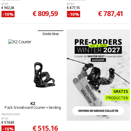
prijs
prijs
€ 902,36
€ 877,15
€ 809,59
€ 787,41
-10%
-10%
Gratis Hoes
K2
Pack Snowboard Courier + binding
Aanbevolen
prijs
€ 574,65
€ 515,16
-10%