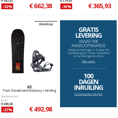
€ 982,92
€ 579,59
€ 662,38
€ 365,93
-32%
-36%
Uitverkoop
GRATIS
LEVERING
VANAF 99€
AANKOOPWAARDE
Geldig voor leveringen in Europa met
uitzondering van Corsica, Zwitserland
en het Verenigd Koninkrijk
Meer weten
--------------------------------------------------------------------
100
DAGEN
INRUILING
K2
Pack Snowboard Embassy + binding
De voorwarden bekijken
Aanbevolen
prijs
€ 680,43
€ 492,98
-27%