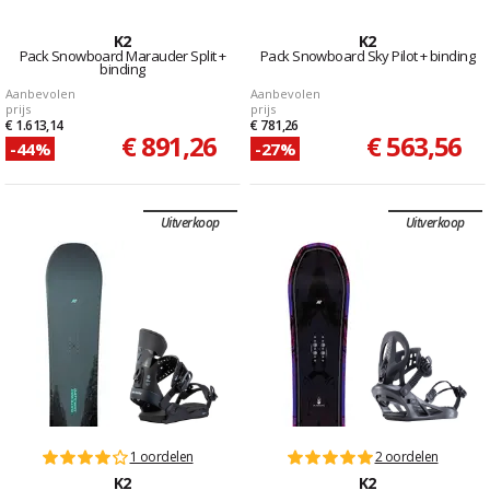
K2
K2
Pack Snowboard Marauder Split +
Pack Snowboard Sky Pilot + binding
binding
Aanbevolen
Aanbevolen
prijs
prijs
€ 1.613,14
€ 781,26
€ 891,26
€ 563,56
-44%
-27%
Uitverkoop
Uitverkoop
1 oordelen
2 oordelen
K2
K2