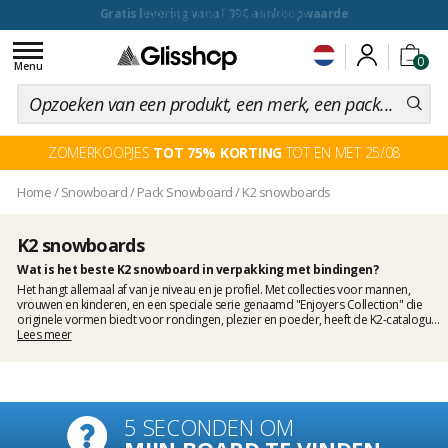
voor een 100 dagen inruiling
Toggle
0
navigation
Menu
ZOMERKOOPJES
TOT 75% KORTING
TOT EN MET 25/08
Home
/
Snowboard
/
Pack Snowboard
/
K2 snowboards
K2 snowboards
Wat is het beste K2 snowboard in verpakking met bindingen?
Het hangt allemaal af van je niveau en je profiel. Met collecties voor mannen,
vrouwen en kinderen, en een speciale serie genaamd "Enjoyers Collection" die
originele vormen biedt voor rondingen, plezier en poeder, heeft de K2-catalogus
voor elk wat wils! K2 is altijd al bezig geweest met het produceren van iconische
Lees meer
modellen, zoals de legendarische K2 Ultra Dream en K2 Brigade die jarenlang
best-sellers waren, vandaag de dag vervangen door andere modellen zoals het
K2 Manifest, de Broadcast of de Raygun. Maak dus uw keuze en profiteer van de
ervaring van een van de grootste Amerikaanse snowboardbedrijven!
5 SECONDEN OM