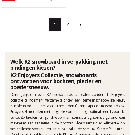
1
2
›
Welk K2 snowboard in verpakking met
bindingen kiezen?
K2 Enjoyers Collectie, snowboards
ontworpen voor bochten, plezier en
poedersneeuw.
Onmogelijk om over K2 snowboards te praten zonder de Enjoyers
collectie te noemen! Verzameld onder een gemeenschappelijke kleur,
een kleurcode die het assortiment identificeert, zijn de snowboards K2
Enjoyers 4 modellen met originele vormen en geoptimaliseerd voor de
curve. Zo bieden hun gerichte vormen, soms puntig, soms afgerond, een
maximum aan sensaties in de bochten, vloeibaarheid en efficiëntie op
verschillende soorten terrein en vooral in de sneeuw. Simple Pleasures,
Overboard, Cool Bean en Party Platter: 4 snowboards, 4 vormen en 4