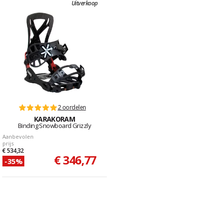
Uitverkoop
2 oordelen
KARAKORAM
Binding Snowboard Grizzly
Aanbevolen
prijs
€ 534,32
€ 346,77
-35%