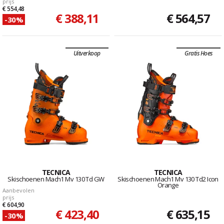
prijs
€ 554,48
€ 388,11
€ 564,57
-30%
Uitverkoop
Gratis Hoes
TECNICA
TECNICA
Skischoenen Mach1 Mv 130 Td GW
Skischoenen Mach1 Mv 130 Td2 Icon
Orange
Aanbevolen
prijs
€ 604,90
€ 423,40
€ 635,15
-30%