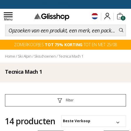
voor een 100 dagen inruiling
Toggle
0
navigation
Menu
ZOMERKOOPJES
TOT 75% KORTING
TOT EN MET 25/08
Home
/
Ski Alpin
/
Skischoenen
/
Tecnica Mach 1
Tecnica Mach 1
Filter
14 producten
Beste Verkoop