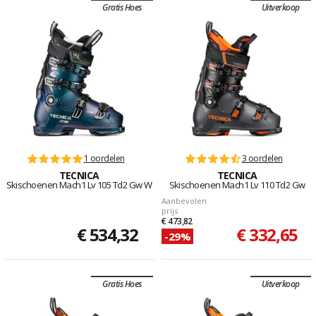
Gratis Hoes
Uitverkoop
1 oordelen
3 oordelen
TECNICA
TECNICA
Skischoenen Mach1 Lv 105 Td2 Gw W
Skischoenen Mach1 Lv 110 Td2 Gw
Aanbevolen
prijs
€ 473,82
€ 534,32
€ 332,65
-29%
Gratis Hoes
Uitverkoop