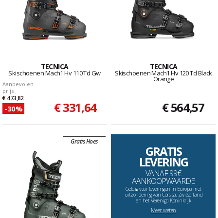
TECNICA
TECNICA
Skischoenen Mach1 Hv 110 Td Gw
Skischoenen Mach1 Hv 120 Td Black
Orange
Aanbevolen
prijs
€ 473,82
€ 331,64
€ 564,57
-30%
Gratis Hoes
GRATIS
LEVERING
VANAF 99€
AANKOOPWAARDE
Geldig voor leveringen in Europa met
uitzondering van Corsica, Zwitserland
en het Verenigd Koninkrijk
Meer weten