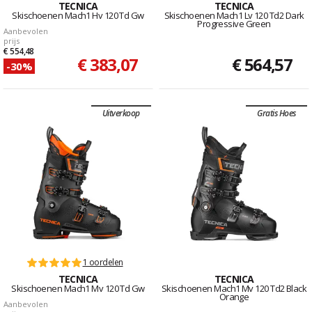
TECNICA
TECNICA
Skischoenen Mach1 Hv 120 Td Gw
Skischoenen Mach1 Lv 120 Td2 Dark
Progressive Green
Aanbevolen
prijs
€ 554,48
€ 383,07
€ 564,57
-30%
Uitverkoop
Gratis Hoes
1 oordelen
TECNICA
TECNICA
Skischoenen Mach1 Mv 120 Td Gw
Skischoenen Mach1 Mv 120 Td2 Black
Orange
Aanbevolen