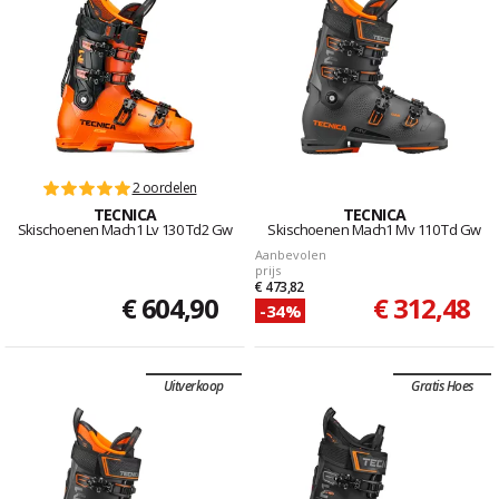
2 oordelen
TECNICA
TECNICA
Skischoenen Mach1 Lv 130 Td2 Gw
Skischoenen Mach1 Mv 110 Td Gw
Aanbevolen
prijs
€ 473,82
€ 604,90
€ 312,48
-34%
Uitverkoop
Gratis Hoes