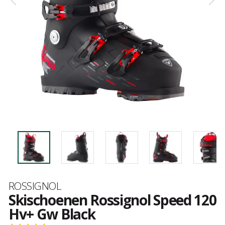
Merk
ROSSIGNOL
Skischoenen Rossignol Speed 120
Hv+ Gw Black