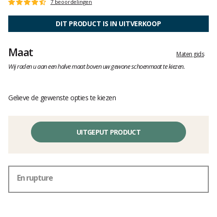
Het
7 beoordelingen
Score
oordeel
:
van
4.4
DIT PRODUCT IS IN UITVERKOOP
klanten
op
5
Maat
Maten gids
Wij raden u aan een halve maat boven uw gewone schoenmaat te kiezen.
Gelieve de gewenste opties te kiezen
UITGEPUT PRODUCT
En rupture