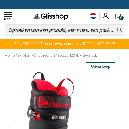
voor een 100 dagen inruiling
Toggle
0
navigation
Menu
ZOMERKOOPJES
TOT 75% KORTING
TOT EN MET 25/08
Home
/
Ski Alpin
/
Skischoenen
/
Speed 120 Hv+ Gw Black
Uitverkoop