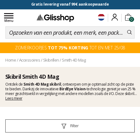
Gratis levering vanaf 99€ aankoopwaarde
voor een 100 dagen inruiling
Toggle
0
navigation
Menu
ZOMERKOOPJES
TOT 75% KORTING
TOT EN MET 25/08
Home
/
Accessoires
/
Skibrillen
/
Smith 4D Mag
Skibril Smith 4D Mag
Ontdek de
Smith 4D Mag skibril
, ontworpen om je optimaal zicht op de piste
te bieden. Dankzij de innovatieve
BirdEye Vision
-technologie geniet je van 25 %
meer gezichtsveld in vergelijking met andere modellen zoals de I/O. Deze skibril
heeft ook een verwisselbaar lenzensysteem met
Lees meer
magnetische technologie
.
Acht magneten zijn strategisch geplaatst om een snelle en veilige bevestiging te
garanderen, zelfs met handschoenen aan, terwijl een mechanisch sluitsysteem
voor maximale veiligheid zorgt. Het comfort wordt gegarandeerd door het
zachte en waterdichte driedelige schuim. De lens bevat
TLT
-technologie voor
nauwkeurig zicht en
5X Anti-Fog
, wat zorgt voor een helder zicht, zelfs onder
Filter
vochtige omstandigheden. Tot slot verbetert de
ChromaPop
-technologie de
contrasten voor een ongeëvenaarde visuele ervaring. Ontdek ons assortiment
Smith skibrillen
of ontdek het merk
Smith
bij Glisshop.