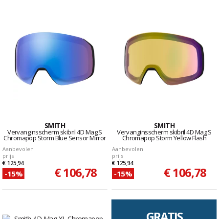
SMITH
SMITH
Vervanginsscherm skibril 4D Mag S
Vervanginsscherm skibril 4D Mag S
Chromapop Storm Blue Sensor Mirror
Chromapop Storm Yellow Flash
Aanbevolen
Aanbevolen
prijs
prijs
€ 125,94
€ 125,94
€ 106,78
€ 106,78
-15%
-15%
GRATIS