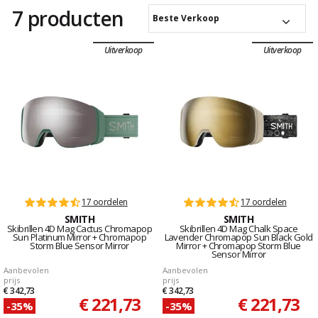
7 producten
Beste Verkoop
Uitverkoop
Uitverkoop
17 oordelen
17 oordelen
SMITH
SMITH
Skibrillen 4D Mag Cactus Chromapop
Skibrillen 4D Mag Chalk Space
Sun Platinum Mirror + Chromapop
Lavender Chromapop Sun Black Gold
Storm Blue Sensor Mirror
Mirror + Chromapop Storm Blue
Sensor Mirror
Aanbevolen
Aanbevolen
prijs
prijs
€ 342,73
€ 342,73
€ 221,73
€ 221,73
-35%
-35%