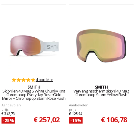
4 oordelen
SMITH
SMITH
Skibrillen 4D Mag S White Chunky Knit
Vervanginsscherm skibril 4D Mag
Chromapop Everyday Rose Gold
Chromapop Storm Yellow Flash
Mirror + Chromapop Storm Rose Flash
Aanbevolen
Aanbevolen
prijs
prijs
€ 342,73
€ 125,94
€ 257,02
€ 106,78
-25%
-15%