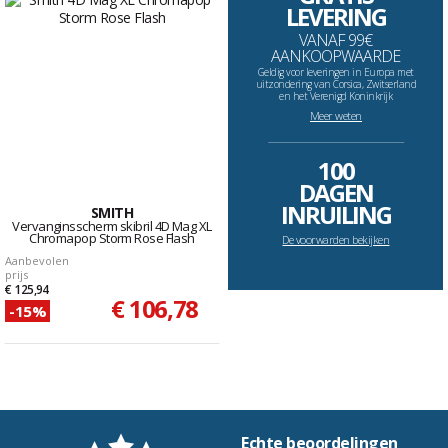
LEVERING
VANAF 99€
AANKOOPWAARDE
Geldig voor leveringen in Europa met
uitzondering van Corsica, Zwitserland
en het Verenigd Koninkrijk
Meer weten
--------------------------------------------------------------------
100
DAGEN
INRUILING
SMITH
Vervanginsscherm skibril 4D Mag XL
Chromapop Storm Rose Flash
De voorwarden bekijken
Aanbevolen
prijs
€ 125,94
€ 106,78
-15%
Echte beoordelingen