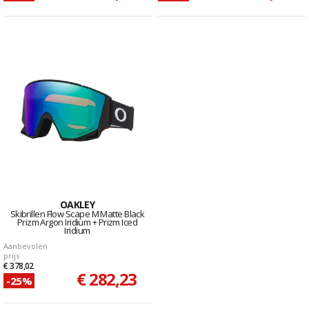
OAKLEY
Skibrillen Flow Scape M Matte Black
Prizm Argon Iridium + Prizm Iced
Iridium
Aanbevolen
prijs
€ 378,02
€ 282,23
-25%