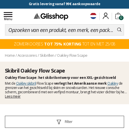
Gratis levering vanaf 99€ aankoopwaarde
voor een 100 dagen inruiling
Toggle
0
navigation
Menu
ZOMERKOOPJES
TOT 75% KORTING
TOT EN MET 25/08
Home
/
Accessoires
/
Skibrillen
/
Oakley Flow Scape
Skibril Oakley Flow Scape
Oakley Flow Scape: het skibrilontwerp voor een XXL-gezichtsveld
Met de
Oakley skibril
Flow Scape
verlegt het Amerikaanse merk
Oakley
de
grenzen van het gezichtsveld bij skiën en snowboarden. Het nieuwe conische
scherm, gecombineerd met een verfijnd montuur, brengt het vizier dichter bij het
gezicht voor een
Lees meer
ongeëvenaarde visuele beleving
. Het resultaat: een breder,
scherper zicht waarmee je optimaal kunt genieten van het reliëf van de bergen.
Verkrijgbaar in twee maten (M en L), zodat hij perfect aansluit bij elke
gezichtsvorm.
Filter