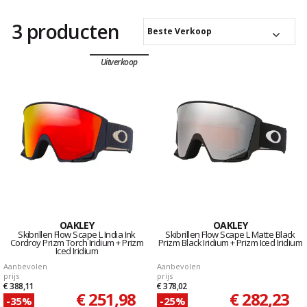
3 producten
Beste Verkoop
Uitverkoop
OAKLEY
OAKLEY
Skibrillen Flow Scape L India Ink
Skibrillen Flow Scape L Matte Black
Cordroy Prizm Torch Iridium + Prizm
Prizm Black Iridium + Prizm Iced Iridium
Iced Iridium
Aanbevolen
Aanbevolen
prijs
prijs
€ 388,11
€ 378,02
€ 251,98
€ 282,23
-35%
-25%