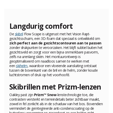
Langdurig comfort
De
skibril
Flow Scape is uitgerust met het Vision Rapt-
gezichtsschuim, een 3D-foam dat speciaal is ontwikkeld om
zich perfect aan de gezichtscontouren aan te passen
zonder drukpunten te veroorzaken. Het blijft subtiel buiten het
gezichtsveld en zorgt voor een bijna onmerkbare pasvorm,
zelfs na urenlang skiën. Het montuurontwerp is
geoptimaliseerd om naadloos samen te werken met
een
skihelm
, waardoor een vloeiende aansluiting ontstaat
tussen de bovenkant van de bril en de helm, zonder koude
luchtstromen of druk op het voorhoofd.
Skibrillen met Prizm-lenzen
Oakley past zijn
Prizm™ Snow
-lenstechnologie toe, die
contrasten versterkt en terrein­details beter zichtbaar maakt,
zowel in fel zonlicht als in de schaduw van het bos. Bovendien
vermindert de geïntegreerde anti-condenscoating op de
buitenlens vervorming en garandeert ze een helder zicht