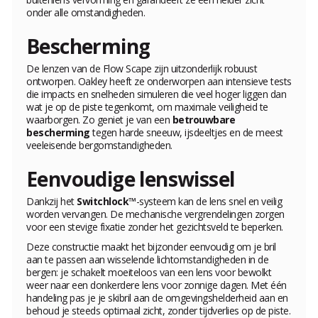
onder alle omstandigheden.
Bescherming
De lenzen van de Flow Scape zijn uitzonderlijk robuust
ontworpen. Oakley heeft ze onderworpen aan intensieve tests
die impacts en snelheden simuleren die veel hoger liggen dan
wat je op de piste tegenkomt, om maximale veiligheid te
waarborgen. Zo geniet je van een
betrouwbare
bescherming
tegen harde sneeuw, ijsdeeltjes en de meest
veeleisende bergomstandigheden.
Eenvoudige lenswissel
Dankzij het
Switchlock™
-systeem kan de lens snel en veilig
worden vervangen. De mechanische vergrendelingen zorgen
voor een stevige fixatie zonder het gezichtsveld te beperken.
Deze constructie maakt het bijzonder eenvoudig om je bril
aan te passen aan wisselende lichtomstandigheden in de
bergen: je schakelt moeiteloos van een lens voor bewolkt
weer naar een donkerdere lens voor zonnige dagen. Met één
handeling pas je je skibril aan de omgevingshelderheid aan en
behoud je steeds optimaal zicht, zonder tijdverlies op de piste.