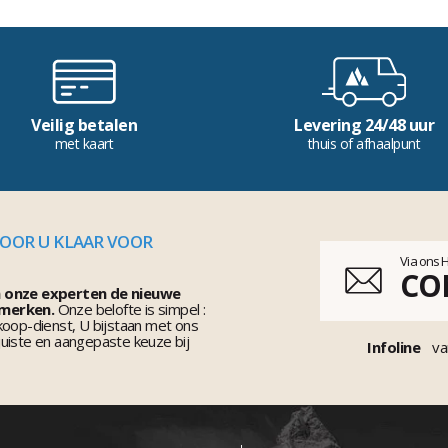
Veilig betalen
Levering 24/48 uur
met kaart
thuis of afhaalpunt
VOOR U KLAAR VOOR
Via ons 
CO
n onze experten de nieuwe
 merken.
Onze belofte is simpel :
koop-dienst, U bijstaan met ons
uiste en aangepaste keuze bij
Infoline
va