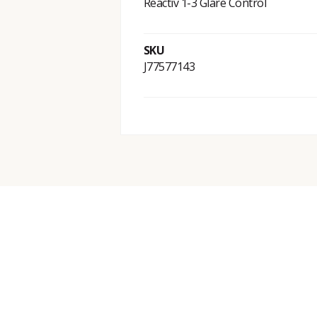
Reactiv 1-3 Glare Control
SKU
J77577143