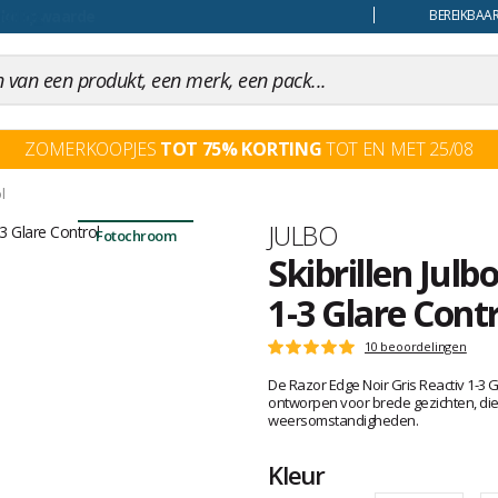
uiling
BEREIKBAAR
ZOMERKOOPJES
TOT 75% KORTING
TOT EN MET 25/08
l
Merk
JULBO
Fotochroom
Skibrillen Julb
1-3 Glare Contr
Het
10 beoordelingen
Score
oordeel
:
De Razor Edge Noir Gris Reactiv 1-3 Gl
van
5
ontworpen voor brede gezichten, die 
klanten
op
weersomstandigheden.
5
Kleur