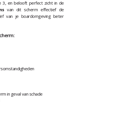
 3, en belooft perfect zicht in de
ns
van dit scherm effectief de
iëf van je boardomgeving beter
scherm:
eersomstandigheden
rm in geval van schade