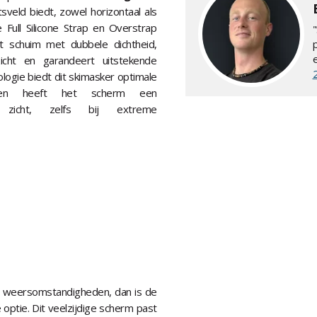
sveld biedt, zowel horizontaal als
e Full Silicone Strap en Overstrap
 schuim met dubbele dichtheid,
cht en garandeert uitstekende
logie biedt dit skimasker optimale
dien heeft het scherm een
k zicht, zelfs bij extreme
lle weersomstandigheden, dan is de
 optie. Dit veelzijdige scherm past