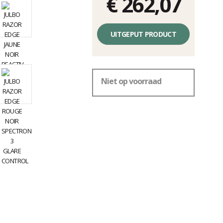
€ 262,07
Éénheidsprijs,
zonder
UITGEPUT PRODUCT
kosten
Niet op voorraad