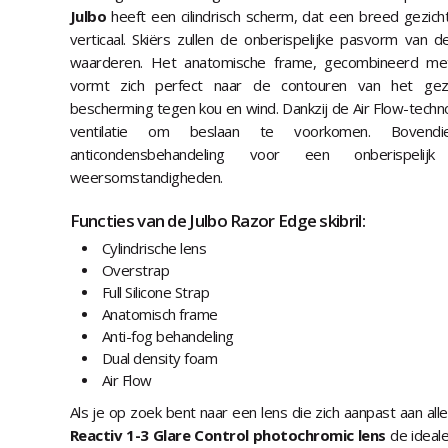
Julbo
heeft een cilindrisch scherm, dat een breed gezicht
verticaal. Skiërs zullen de onberispelijke pasvorm van d
waarderen. Het anatomische frame, gecombineerd met
vormt zich perfect naar de contouren van het gezi
bescherming tegen kou en wind. Dankzij de Air Flow-techno
ventilatie om beslaan te voorkomen. Boven
anticondensbehandeling voor een onberispelij
weersomstandigheden.
Functies van de Julbo Razor Edge skibril:
Cylindrische lens
Overstrap
Full Silicone Strap
Anatomisch frame
Anti-fog behandeling
Dual density foam
Air Flow
Als je op zoek bent naar een lens die zich aanpast aan a
Reactiv 1-3 Glare Control photochromic lens
de ideale