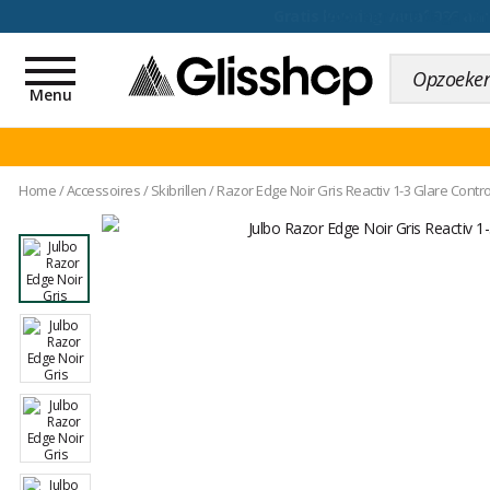
voor een 100 dagen inr
Toggle
navigation
Menu
Home
/
Accessoires
/
Skibrillen
/
Razor Edge Noir Gris Reactiv 1-3 Glare Contro