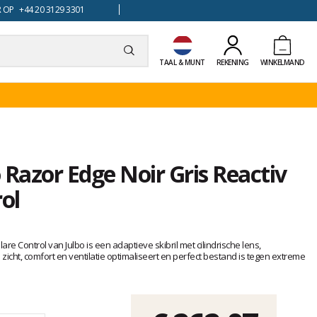
 OP +44 20 3129 3301
TAAL & MUNT
REKENING
WINKELMAND
o Razor Edge Noir Gris Reactiv
ol
are Control van Julbo is een adaptieve skibril met cilindrische lens,
zicht, comfort en ventilatie optimaliseert en perfect bestand is tegen extreme