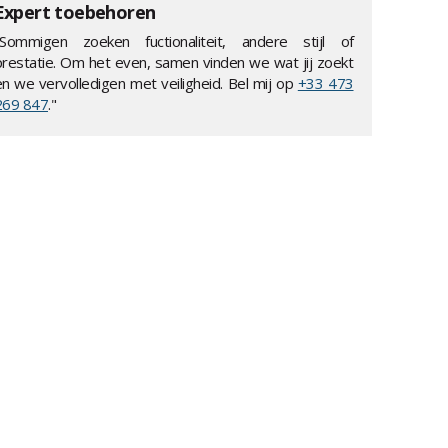
Expert toebehoren
"Sommigen zoeken fuctionaliteit, andere stijl of
prestatie. Om het even, samen vinden we wat jij zoekt
en we vervolledigen met veiligheid. Bel mij op
+33 473
269 847
."