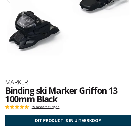
Merk
MARKER
Binding ski Marker Griffon 13
100mm Black
Het
59 beoordelingen
Score
oordeel
:
van
4.8
DIT PRODUCT IS IN UITVERKOOP
klanten
op
5