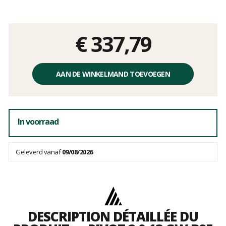
Het
oordeel
van
klanten
€ 337,79
Éénheidsprijs,
zonder
AAN DE WINKELMAND TOEVOEGEN
kosten
In voorraad
Geleverd vanaf
09/08/2026
DESCRIPTION DÉTAILLÉE DU