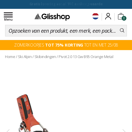
voor een 100 dagen inruiling
Toggle
0
navigation
Menu
ZOMERKOOPJES
TOT 75% KORTING
TOT EN MET 25/08
Home
/
Ski Alpin
/
Skibindingen
/
Pivot 2.0 13 Gw B95 Orange Metal