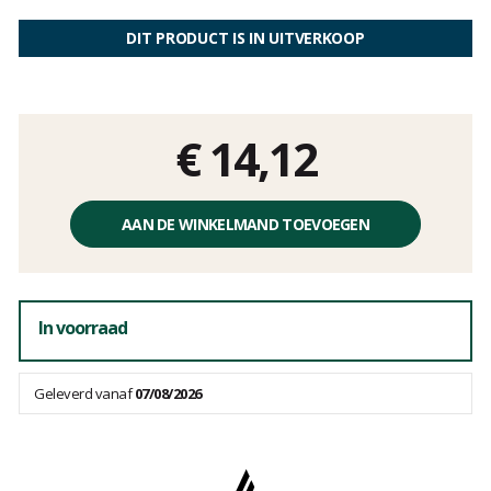
Het
oordeel
DIT PRODUCT IS IN UITVERKOOP
van
klanten
€ 14,12
Éénheidsprijs,
zonder
AAN DE WINKELMAND TOEVOEGEN
kosten
In voorraad
Geleverd vanaf
07/08/2026