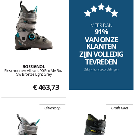
MEER DAN
91%
VAN ONZE
KLANTEN
ZIJN VOLLEDIG
TEVREDEN
ROSSIGNOL
Bekijk hun beoordelingen
Skischoenen Alltrack 90 Pro Mv Boa
Gw Bronze Light Grey
€ 463,73
Uitverkoop
Gratis Hoes