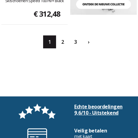
Skischoenen Speed 100 Hv+ Black
€ 312,48
1
2
3
›
Echte beoordelingen
9,6/10 - Uitstekend
Veilig betalen
met kaart