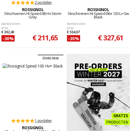
2 oordelen
ROSSIGNOL
ROSSIGNOL
Skischoenen Hi-Speed 80 Hv Storm
Skischoenen Hi-Speed Elite 120 Lv Gw
Grey
Black
Aanbevolen
Aanbevolen
prijs
prijs
€ 302,40
€ 504,07
€ 211,65
€ 327,61
-30%
-35%
Gratis Hoes
1 oordelen
ROSSIGNOL