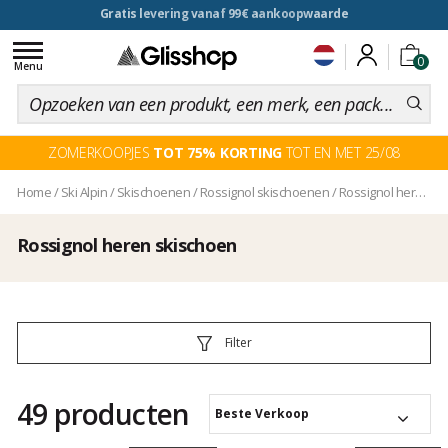
voor een 100 dagen inruiling
Toggle
0
navigation
Menu
ZOMERKOOPJES
TOT 75% KORTING
TOT EN MET 25/08
Home
/
Ski Alpin
/
Skischoenen
/
Rossignol skischoenen
/
Rossignol heren skischoen
Rossignol heren skischoen
Filter
49 producten
Beste Verkoop