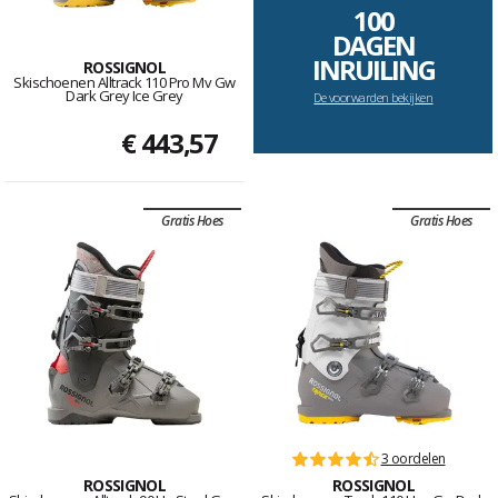
100
DAGEN
INRUILING
ROSSIGNOL
Skischoenen Alltrack 110 Pro Mv Gw
Dark Grey Ice Grey
De voorwarden bekijken
€ 443,57
Gratis Hoes
Gratis Hoes
3 oordelen
ROSSIGNOL
ROSSIGNOL