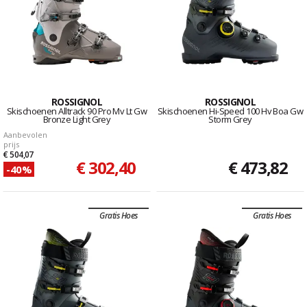
ROSSIGNOL
ROSSIGNOL
Skischoenen Alltrack 90 Pro Mv Lt Gw
Skischoenen Hi-Speed 100 Hv Boa Gw
Bronze Light Grey
Storm Grey
Aanbevolen
prijs
€ 504,07
€ 302,40
€ 473,82
-40%
Gratis Hoes
Gratis Hoes