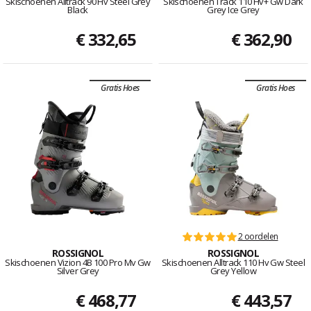
Skischoenen Alltrack 90 Hv Steel Grey
Skischoenen Track 110 Hv+ Gw Dark
Black
Grey Ice Grey
€ 332,65
€ 362,90
Gratis Hoes
Gratis Hoes
2 oordelen
ROSSIGNOL
ROSSIGNOL
Skischoenen Vizion 4B 100 Pro Mv Gw
Skischoenen Alltrack 110 Hv Gw Steel
Silver Grey
Grey Yellow
€ 468,77
€ 443,57