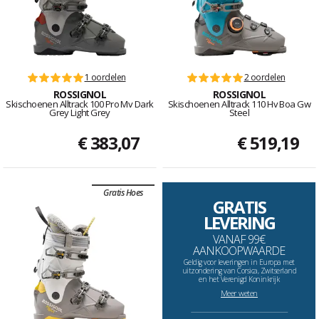
1 oordelen
2 oordelen
ROSSIGNOL
ROSSIGNOL
Skischoenen Alltrack 100 Pro Mv Dark
Skischoenen Alltrack 110 Hv Boa Gw
Grey Light Grey
Steel
€ 383,07
€ 519,19
Gratis Hoes
GRATIS
LEVERING
VANAF 99€
AANKOOPWAARDE
Geldig voor leveringen in Europa met
uitzondering van Corsica, Zwitserland
en het Verenigd Koninkrijk
Meer weten
--------------------------------------------------------------------