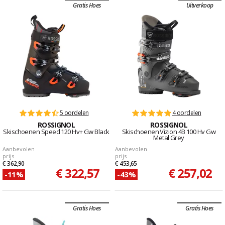
Gratis Hoes
Uitverkoop
5 oordelen
4 oordelen
ROSSIGNOL
ROSSIGNOL
Skischoenen Speed 120 Hv+ Gw Black
Skischoenen Vizion 4B 100 Hv Gw
Metal Grey
Aanbevolen
Aanbevolen
prijs
prijs
€ 362,90
€ 453,65
€ 322,57
€ 257,02
-11%
-43%
Gratis Hoes
Gratis Hoes