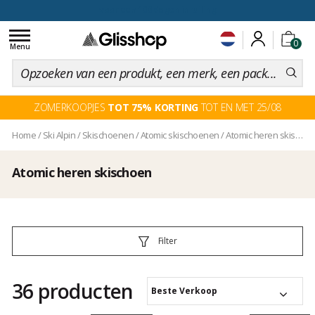
voor een 100 dagen inruiling
Toggle
0
navigation
Menu
ZOMERKOOPJES
TOT 75% KORTING
TOT EN MET 25/08
Home
/
Ski Alpin
/
Skischoenen
/
Atomic skischoenen
/
Atomic heren skischoen
Atomic heren skischoen
Filter
36 producten
Beste Verkoop