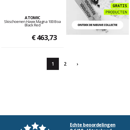
ATOMIC
Skischoenen Hawx Magna 100 Boa
Black Red
€ 463,73
1
2
›
Echte beoordelingen