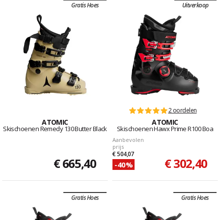
Gratis Hoes
Uitverkoop
2 oordelen
ATOMIC
ATOMIC
Skischoenen Remedy 130 Butter Black
Skischoenen Hawx Prime R100 Boa
Aanbevolen
prijs
€ 504,07
€ 665,40
€ 302,40
-40%
Gratis Hoes
Gratis Hoes