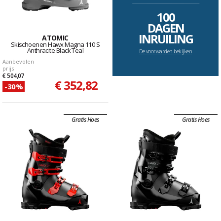
--------------------------------------------------------------------
100
DAGEN
INRUILING
ATOMIC
Skischoenen Hawx Magna 110 S
Anthracite Black Teal
De voorwarden bekijken
Aanbevolen
prijs
€ 504,07
€ 352,82
-30%
Gratis Hoes
Gratis Hoes