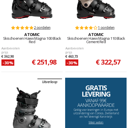
2 oordelen
1 oordelen
ATOMIC
ATOMIC
Skischoenen Hawx Magna 100 Black
Skischoenen Hawx Magna 110 Black
Red
Cement Red
Aanbevolen
Aanbevolen
prijs
prijs
€ 362,90
€ 463,73
€ 251,98
€ 322,57
-30%
-30%
Uitverkoop
GRATIS
LEVERING
VANAF 99€
AANKOOPWAARDE
Geldig voor leveringen in Europa met
uitzondering van Corsica, Zwitserland
en het Verenigd Koninkrijk
Meer weten