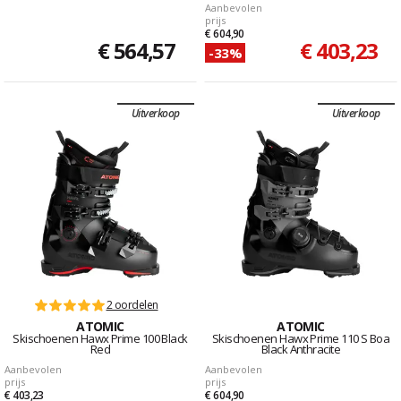
Aanbevolen
prijs
€ 604,90
€ 564,57
€ 403,23
-33%
Uitverkoop
Uitverkoop
2 oordelen
ATOMIC
ATOMIC
Skischoenen Hawx Prime 100 Black
Skischoenen Hawx Prime 110 S Boa
Red
Black Anthracite
Aanbevolen
Aanbevolen
prijs
prijs
€ 403,23
€ 604,90