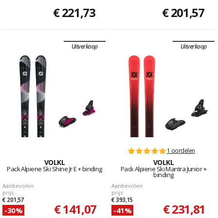
€ 221,73
€ 201,57
Uitverkoop
Uitverkoop
1 oordelen
VOLKL
VOLKL
Pack Alpiene Ski Shine Jr E + binding
Pack Alpiene Ski Mantra Junior +
binding
Aanbevolen
Aanbevolen
prijs
prijs
€ 201,57
€ 393,15
€ 141,07
€ 231,81
-30%
-41%