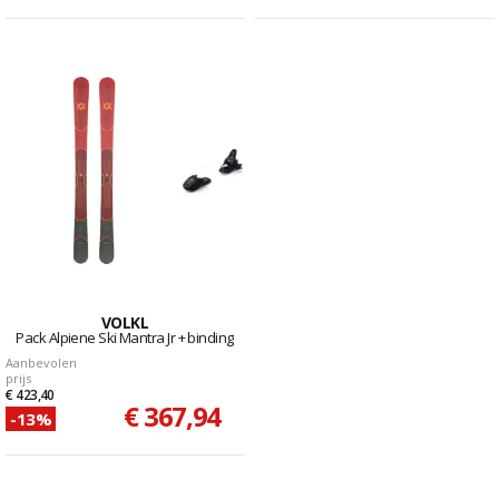
VOLKL
Pack Alpiene Ski Mantra Jr + binding
Aanbevolen
prijs
€ 423,40
€ 367,94
-13%