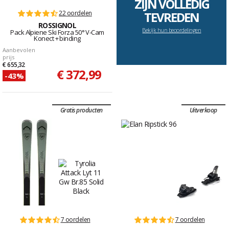
ZIJN VOLLEDIG
22 oordelen
TEVREDEN
ROSSIGNOL
Bekijk hun beoordelingen
Pack Alpiene Ski Forza 50° V-Cam
Konect + binding
Aanbevolen
prijs
€ 655,32
€ 372,99
-43%
Gratis producten
Uitverkoop
7 oordelen
7 oordelen