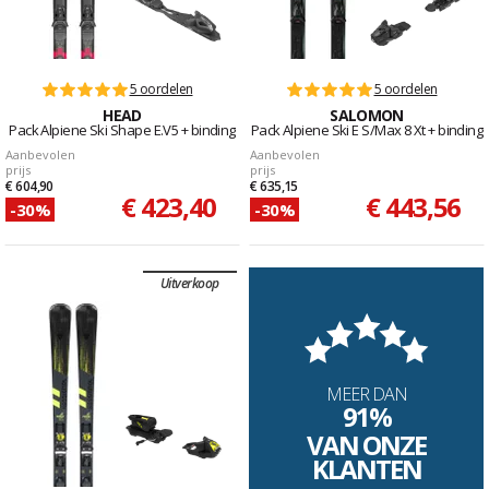
5 oordelen
5 oordelen
HEAD
SALOMON
Pack Alpiene Ski Shape E.V5 + binding
Pack Alpiene Ski E S/Max 8 Xt + binding
Aanbevolen
Aanbevolen
prijs
prijs
€ 604,90
€ 635,15
€ 423,40
€ 443,56
-30%
-30%
Uitverkoop
MEER DAN
91%
VAN ONZE
KLANTEN