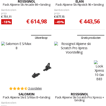
ROSSIGNOL
ELAN
Pack Alpiene Ski Arcade 84 + binding
Pack Alpiene Ski Ripstick 96 + binding
Aanbevolen
Aanbevolen
prijs
prijs
€ 751,11
€ 877,15
€ 614,98
€ 443,56
-18%
-49%
Uitverkoop
Gratis producten
3 oordelen
SALOMON
ROSSIGNOL
Pack Alpiene Ski E S/Max 8 + binding
Pack Alpiene Ski Scratch Pro Xpress +
binding
Aanbevolen
prijs