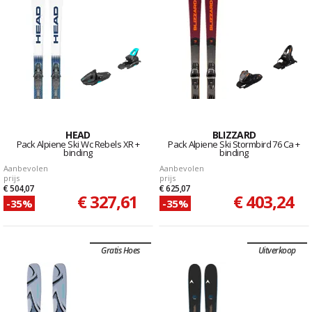
HEAD
BLIZZARD
Pack Alpiene Ski Wc Rebels XR +
Pack Alpiene Ski Stormbird 76 Ca +
binding
binding
Aanbevolen
Aanbevolen
prijs
prijs
€ 504,07
€ 625,07
€ 327,61
€ 403,24
-35%
-35%
Gratis Hoes
Uitverkoop