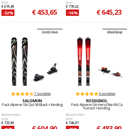
prijs
prijs
€ 675,49
€ 776,32
€ 453,65
€ 645,23
-32%
-16%
Gratis Hoes
Uitverkoop
7 oordelen
6 oordelen
SALOMON
ROSSIGNOL
Pack Alpiene Ski Qst 94 Black + binding
Pack Alpiene Ski Hero Elite Mt Ca
Konect + binding
Aanbevolen
Aanbevolen
prijs
prijs
€ 725,90
€ 746,07
€ 604,90
€ 483,90
-16%
-35%