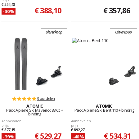
€ 554,48
€ 388,10
€ 357,86
-30%
Uitverkoop
Uitverkoop
3 oordelen
ATOMIC
ATOMIC
Pack Alpiene Ski Maverick 88 Cti +
Pack Alpiene Ski Bent 110 + binding
binding
Aanbevolen
Aanbevolen
prijs
prijs
€ 877,15
€ 892,27
€ 529,27
€ 534,31
-39%
-40%