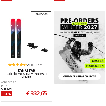
Uitverkoop
21 oordelen
DYNASTAR
Pack Alpiene Ski M-Menace 90 +
binding
Aanbevolen
prijs
€ 488,94
€ 332,65
-31%