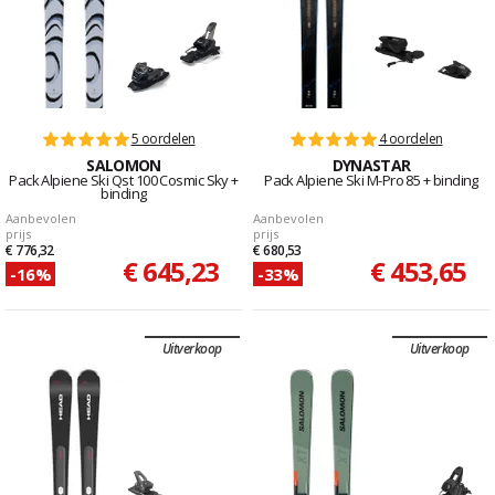
5 oordelen
4 oordelen
SALOMON
DYNASTAR
Pack Alpiene Ski Qst 100 Cosmic Sky +
Pack Alpiene Ski M-Pro 85 + binding
binding
Aanbevolen
Aanbevolen
prijs
prijs
€ 776,32
€ 680,53
€ 645,23
€ 453,65
-16%
-33%
Uitverkoop
Uitverkoop