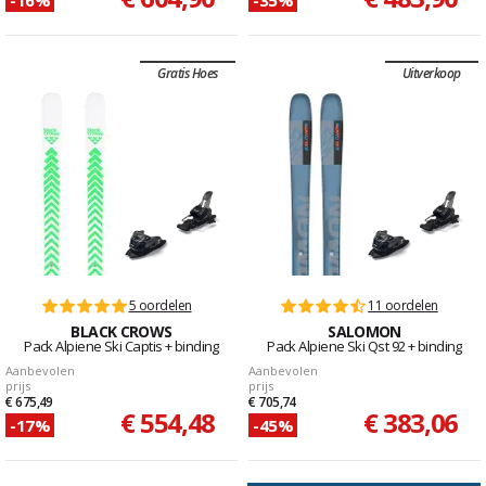
Gratis Hoes
Uitverkoop
5 oordelen
11 oordelen
BLACK CROWS
SALOMON
Pack Alpiene Ski Captis + binding
Pack Alpiene Ski Qst 92 + binding
Aanbevolen
Aanbevolen
prijs
prijs
€ 675,49
€ 705,74
€ 554,48
€ 383,06
-17%
-45%