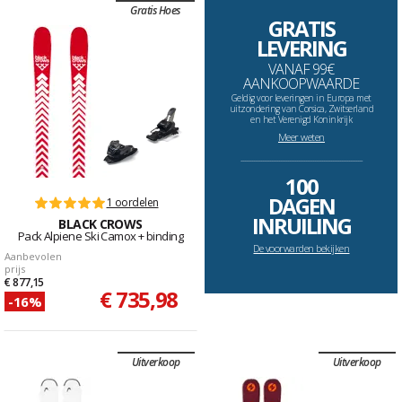
Gratis Hoes
GRATIS
LEVERING
VANAF 99€
AANKOOPWAARDE
Geldig voor leveringen in Europa met
uitzondering van Corsica, Zwitserland
en het Verenigd Koninkrijk
Meer weten
--------------------------------------------------------------------
100
DAGEN
1 oordelen
INRUILING
BLACK CROWS
Pack Alpiene Ski Camox + binding
De voorwarden bekijken
Aanbevolen
prijs
€ 877,15
€ 735,98
-16%
Uitverkoop
Uitverkoop